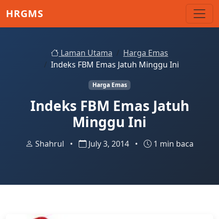
Skip to main content
HRGMS
Laman Utama
Harga Emas
Indeks FBM Emas Jatuh Minggu Ini
Harga Emas
Indeks FBM Emas Jatuh
Minggu Ini
Shahrul
•
July 3, 2014
•
1 min baca