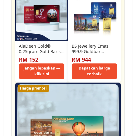
AlaDeen Gold®️
BS Jewellery Emas
0.25gram Gold Bar -
999.9 Goldbar
Special Edition World
Menara Berkembar
RM 152
RM 944
Cup 2022 Qatar…
1.0g - F32
Jangan lepaskan —
Dapatkan harga
klik sini
terbaik
Harga promosi