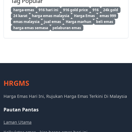
Tag Popular
harga-emas
916 hari ini
916 gold price
916
24k gold
24 karat
harga emas malaysia
Harga Emas
emas 999
emas malaysia
jual emas
Harga marhun
beli emas
harga emas semasa
pelaburan emas
HRGMS
Harga Emas Hari Ini, Rujukan Harga Emas Terkini Di Malaysia
Pautan Pantas
Laman Utama