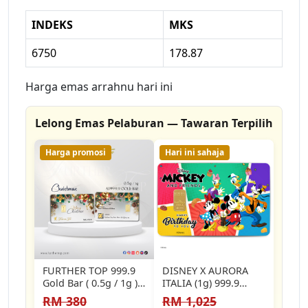
INDEKS
MKS
6750
178.87
Harga emas arrahnu hari ini
Lelong Emas Pelaburan — Tawaran Terpilih
Harga promosi
Hari ini sahaja
FURTHER TOP 999.9
DISNEY X AURORA
Gold Bar ( 0.5g / 1g ) -
ITALIA (1g) 999.9
MERRY…
Mickey & Friend
RM 380
RM 1,025
Happy Birthday