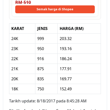
RM 510
Semak harga di Shopee
KARAT
JENIS
HARGA (RM)
24K
999
203.32
23K
950
193.16
22K
916
186.24
21K
875
177.91
20K
835
169.77
18K
750
152.49
Tarikh update: 8/18/2017 pada 8:45:28 AM