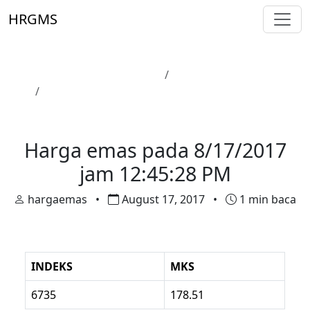
Skip to main content
HRGMS
Laman Utama
Harga Emas
Harga emas pada 8/17/2017 jam 12:45:28 PM
Harga Emas
Harga emas pada 8/17/2017
jam 12:45:28 PM
hargaemas
•
August 17, 2017
•
1 min baca
INDEKS
MKS
6735
178.51