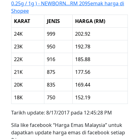
0.25g / 1g ) - NEWBORN…
RM 209
Semak harga di
Shopee
KARAT
JENIS
HARGA (RM)
24K
999
202.92
23K
950
192.78
22K
916
185.88
21K
875
177.56
20K
835
169.44
18K
750
152.19
Tarikh update: 8/17/2017 pada 12:45:28 PM
Sila like facebook “Harga Emas Malaysia” untuk
dapatkan update harga emas di facebook setiap