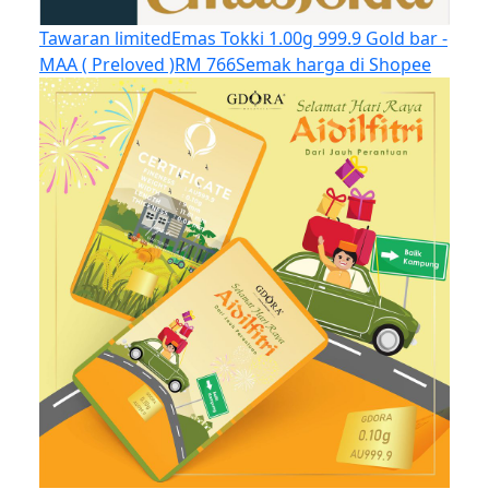
Tawaran limited
Emas Tokki 1.00g 999.9 Gold bar -
MAA ( Preloved )
RM 766
Semak harga di Shopee