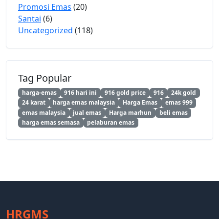
Promosi Emas
(20)
Santai
(6)
Uncategorized
(118)
Tag Popular
harga-emas
916 hari ini
916 gold price
916
24k gold
24 karat
harga emas malaysia
Harga Emas
emas 999
emas malaysia
jual emas
Harga marhun
beli emas
harga emas semasa
pelaburan emas
HRGMS