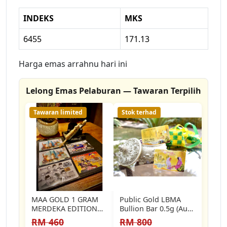
INDEKS
MKS
6455
171.13
Harga emas arrahnu hari ini
Lelong Emas Pelaburan — Tawaran Terpilih
Tawaran limited
Stok terhad
MAA GOLD 1 GRAM
Public Gold LBMA
MERDEKA EDITION
Bullion Bar 0.5g (Au
999.9 GOLD BAR
999.9) - Raya 2016
RM 460
RM 800
[GET…