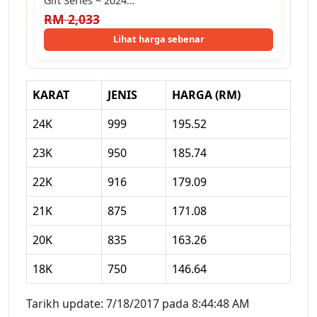
Gift Series ~ 2024…
RM 2,033
Lihat harga sebenar
KARAT
JENIS
HARGA (RM)
24K
999
195.52
23K
950
185.74
22K
916
179.09
21K
875
171.08
20K
835
163.26
18K
750
146.64
Tarikh update: 7/18/2017 pada 8:44:48 AM