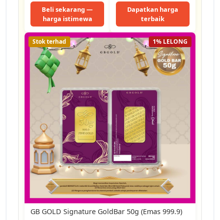
Aidilfitri…
Investment Gold Bar
Beli sekarang —
Dapatkan harga
—Style C
harga istimewa
terbaik
Stok terhad
1% LELONG
GB GOLD Signature GoldBar 50g (Emas 999.9)