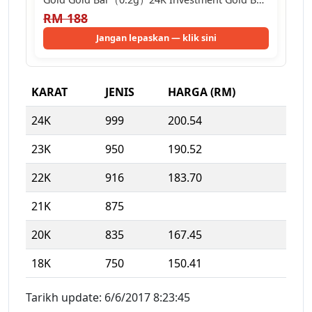
Emas…
RM 188
Jangan lepaskan — klik sini
KARAT
JENIS
HARGA (RM)
24K
999
200.54
23K
950
190.52
22K
916
183.70
21K
875
20K
835
167.45
18K
750
150.41
Tarikh update: 6/6/2017 8:23:45