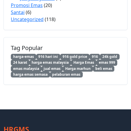
Promosi Emas
(20)
Santai
(6)
Uncategorized
(118)
Tag Popular
harga-emas
916 hari ini
916 gold price
916
24k gold
24 karat
harga emas malaysia
Harga Emas
emas 999
emas malaysia
jual emas
Harga marhun
beli emas
harga emas semasa
pelaburan emas
HRGMS