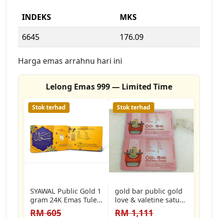
INDEKS
MKS
6645
176.09
Harga emas arrahnu hari ini
Lelong Emas 999 — Limited Time
Stok terhad
Stok terhad
SYAWAL Public Gold 1
gold bar public gold
gram 24K Emas Tulen
love & valetine satu
999 Original Gold
gram 999
RM 605
RM 1,111
Bar…