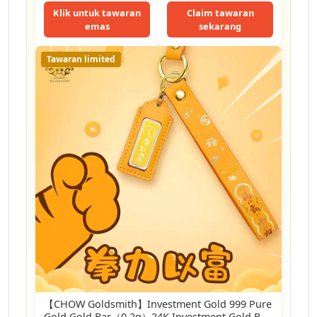
Klik untuk tawaran
Claim tawaran
emas
sekarang
Tawaran limited
【CHOW Goldsmith】Investment Gold 999 Pure
Gold Gold Bar（0.2g）24K Investment Gold Bar