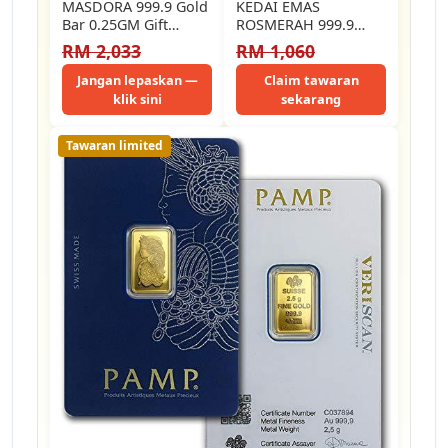
MASDORA 999.9 Gold
KEDAI EMAS
Bar 0.25GM Gift
ROSMERAH 999.9
Series ~ 2025 Raya
GOLD BAR SNAKE
RM 2,033
RM 1,060
Edition |…
DESIGN 2025
Jangan lepaskan —
Claim tawaran
klik sini
sekarang
Tawaran limited