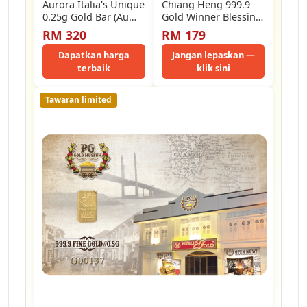
Aurora Italia's Unique
Chiang Heng 999.9
0.25g Gold Bar (Au
Gold Winner Blessing
999.9) 24K - Tom &…
Gift Gold Bar | 人生贏
RM 320
RM 179
家 -…
Dapatkan harga
Jangan lepaskan —
terbaik
klik sini
Tawaran limited