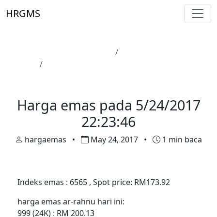
Skip to main content
HRGMS
Laman Utama
Harga Emas
Harga emas pada 5/24/2017 22:23:46
Harga Emas
Harga emas pada 5/24/2017
22:23:46
hargaemas
•
May 24, 2017
•
1 min baca
Indeks emas : 6565 , Spot price: RM173.92
harga emas ar-rahnu hari ini:
999 (24K) : RM 200.13