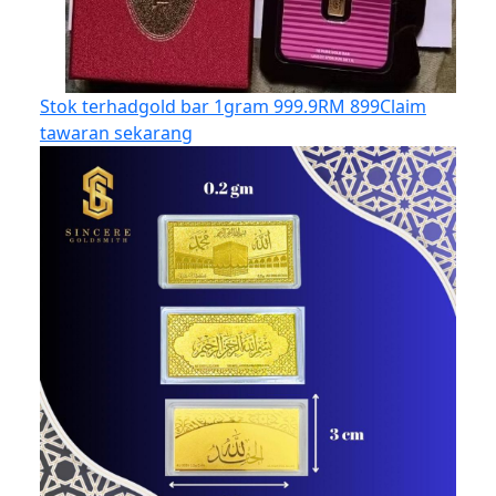
Stok terhad
gold bar 1gram 999.9
RM 899
Claim
tawaran sekarang