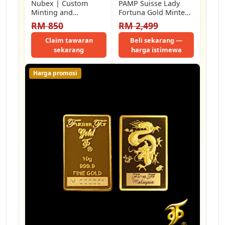
Nubex | Custom
PAMP Suisse Lady
Minting and
Fortuna Gold Minted
Engraving | 1g Gold
Bar ~ 5g (Emas 999.9)
RM 850
RM 2,499
Bar 999.9 |…
Claim tawaran
Beli sekarang —
sekarang
harga istimewa
Harga promosi