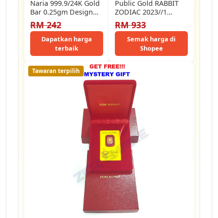
Naria 999.9/24K Gold
Public Gold RABBIT
Bar 0.25gm Design
ZODIAC 2023//1
July Cute Cat Gold Bar
GRAM//SMALL
RM 242
RM 933
Emas…
BAR//999.9//NEWLY
LAUNCHED//FREE
Dapatkan harga
Semak harga di
GIFT
terbaik
Shopee
Tawaran terpilih