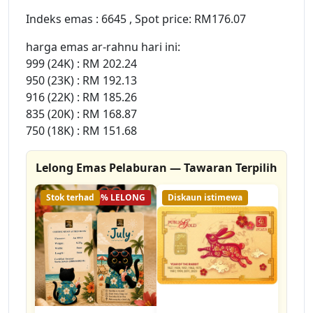
Indeks emas : 6645 , Spot price: RM176.07
harga emas ar-rahnu hari ini:
999 (24K) : RM 202.24
950 (23K) : RM 192.13
916 (22K) : RM 185.26
835 (20K) : RM 168.87
750 (18K) : RM 151.68
Lelong Emas Pelaburan — Tawaran Terpilih
Stok terhad
56% LELONG
Diskaun istimewa