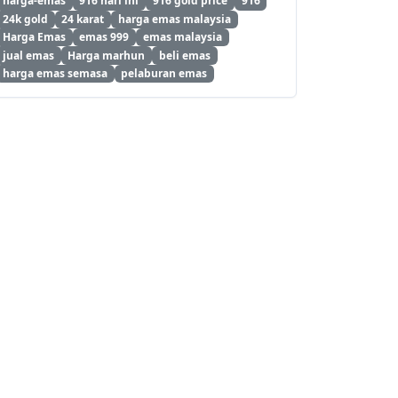
harga-emas
916 hari ini
916 gold price
916
24k gold
24 karat
harga emas malaysia
Harga Emas
emas 999
emas malaysia
jual emas
Harga marhun
beli emas
harga emas semasa
pelaburan emas