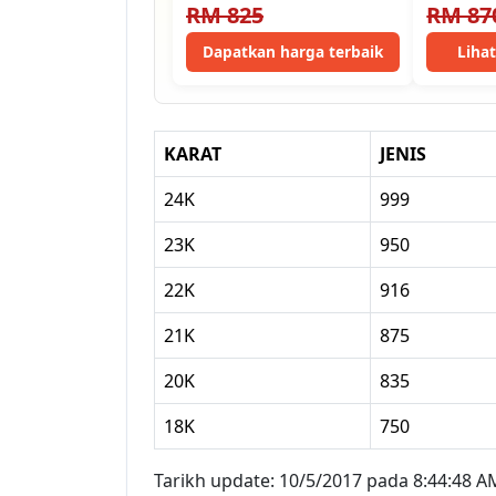
Goods Delivery Refiner
Horse…
RM 825
RM 87
Dapatkan harga terbaik
Liha
KARAT
JENIS
24K
999
23K
950
22K
916
21K
875
20K
835
18K
750
Tarikh update: 10/5/2017 pada 8:44:48 A