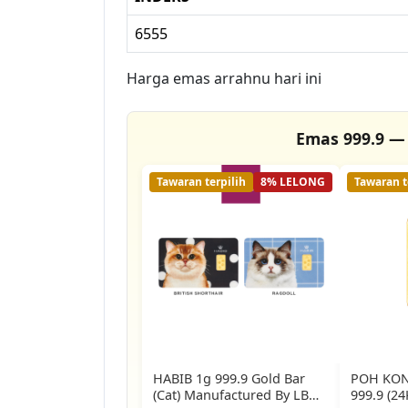
6555
Harga emas arrahnu hari ini
Emas 999.9 — 
Tawaran terpilih
8% LELONG
Tawaran t
HABIB 1g 999.9 Gold Bar
POH KON
(Cat) Manufactured By LBMA
999.9 (24