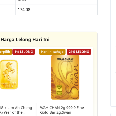
174.08
Harga Lelong Hari Ini
erpilih
1% LELONG
Hari ini sahaja
21% LELONG
G x Lim Ah Cheng
WAH CHAN 2g 999.9 Fine
K) Year of the
Gold Bar 2g.Swan