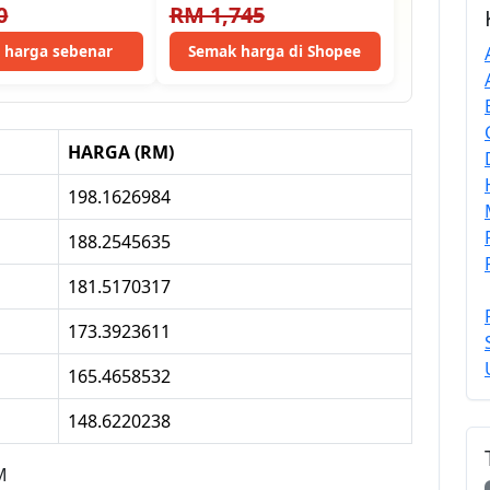
0
RM 1,745
t harga sebenar
Semak harga di Shopee
HARGA (RM)
198.1626984
188.2545635
181.5170317
173.3923611
165.4658532
148.6220238
M