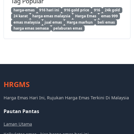
Tag Popular
harga-emas
916 hari ini
916 gold price
916
24k gold
24 karat
harga emas malaysia
Harga Emas
emas 999
emas malaysia
jual emas
Harga marhun
beli emas
harga emas semasa
pelaburan emas
HRGMS
Harga Emas Hari Ini, Rujukan Harga Emas Terkini Di Malaysia
Pautan Pantas
Laman Utama