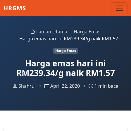
Skip to main content
HRGMS
Laman Utama
Harga Emas
Harga emas hari ini RM239.34/g naik RM1.57
Harga Emas
Harga emas hari ini
RM239.34/g naik RM1.57
Shahrul
•
April 22, 2020
•
1 min baca