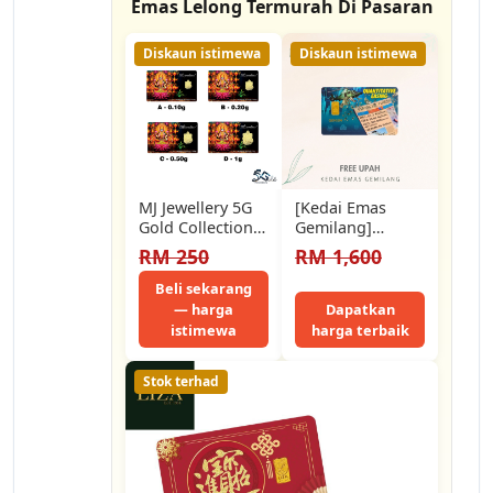
Emas Lelong Termurah Di Pasaran
Diskaun istimewa
Diskaun istimewa
MJ Jewellery 5G
[Kedai Emas
Gold Collection
Gemilang]
999.9/24K Gold
8001308 Public
RM 250
RM 1,600
Bar F63 (0.1g /
Gold 1G
0.2g…
(Qe00298) Gold
Beli sekarang
Bar (1.5Cm) (1G)…
— harga
Dapatkan
istimewa
harga terbaik
Stok terhad