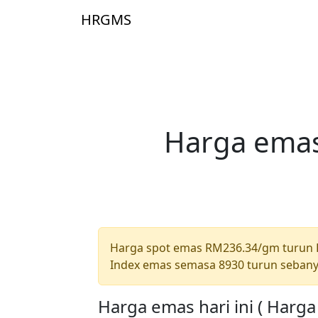
Skip to main content
HRGMS
Laman 
Harga emas
Harga spot emas RM236.34/gm turun
Index emas semasa 8930 turun sebany
Harga emas hari ini ( Harg