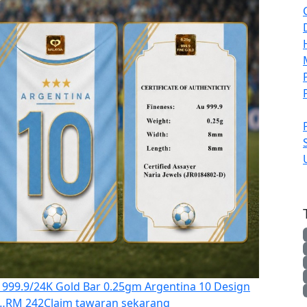
 999.9/24K Gold Bar 0.25gm Argentina 10 Design
t…
RM 242
Claim tawaran sekarang