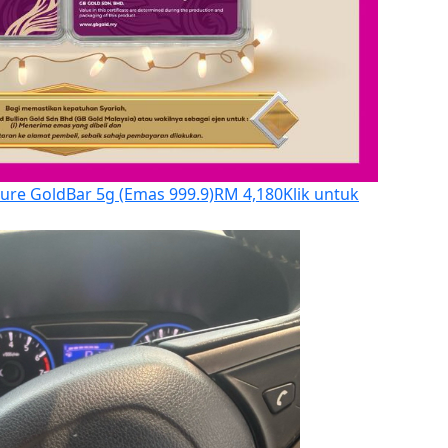
ure GoldBar 5g (Emas 999.9)
RM 4,180
Klik untuk