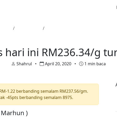
Utama
Harga Emas
Harga emas hari ini RM236.34/g tu
Harga Emas
 hari ini RM236.34/g tu
Shahrul
•
April 20, 2020
•
1 min baca
 RM-1.22 berbanding semalam RM237.56/gm.
ak -45pts berbanding semalam 8975.
a Marhun )