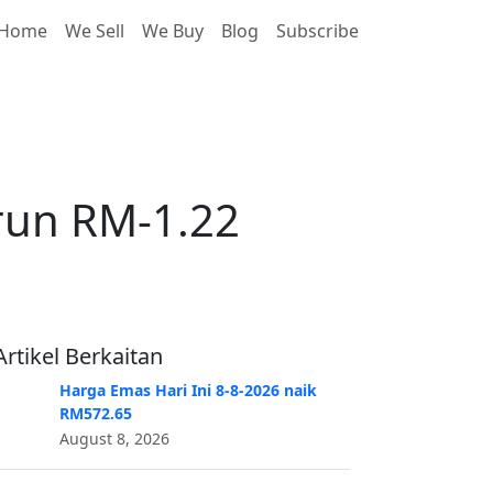
Home
We Sell
We Buy
Blog
Subscribe
run RM-1.22
run RM-1.22
Artikel Berkaitan
Harga Emas Hari Ini 8-8-2026 naik
RM572.65
August 8, 2026