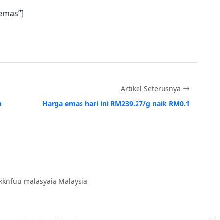
emas”]
Artikel Seterusnya
h
Harga emas hari ini RM239.27/g naik RM0.1
kknfuu malasyaia Malaysia