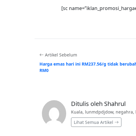
[sc name=”iklan_promosi_harga
Artikel Sebelum
Harga emas hari ini RM237.56/g tidak beruba
RM0
Ditulis oleh Shahrul
Kuala, lunmdpdjdow, negahra, 
Lihat Semua Artikel