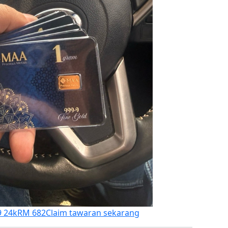
9 24k
RM 682
Claim tawaran sekarang