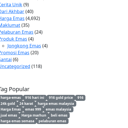
Cerita Unik
(9)
Dari Akhbar
(40)
Harga Emas
(4,692)
Maklumat
(35)
Pelaburan Emas
(24)
Produk Emas
(4)
Jongkong Emas
(4)
Promosi Emas
(20)
Santai
(6)
Uncategorized
(118)
Tag Popular
harga-emas
916 hari ini
916 gold price
916
24k gold
24 karat
harga emas malaysia
Harga Emas
emas 999
emas malaysia
jual emas
Harga marhun
beli emas
harga emas semasa
pelaburan emas