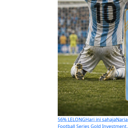
56% LELONG
Hari ini sahaja
Naria
Football Series Gold Investmen