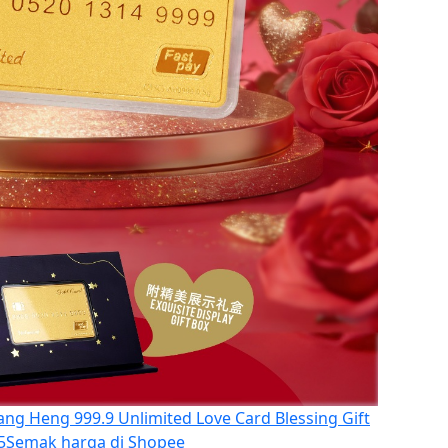
ang Heng 999.9 Unlimited Love Card Blessing Gift
5
Semak harga di Shopee