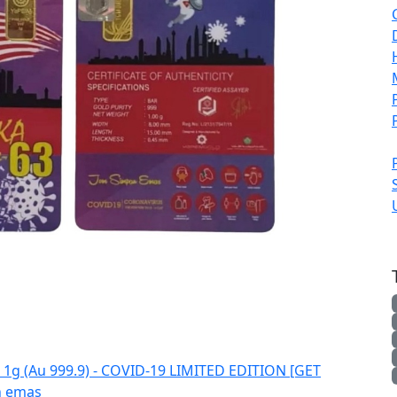
 1g (Au 999.9) - COVID-19 LIMITED EDITION [GET
n emas