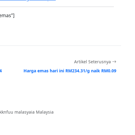
emas”]
Artikel Seterusnya
4
Harga emas hari ini RM234.31/g naik RM0.09
kknfuu malasyaia Malaysia