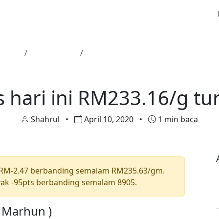
Utama
Harga Emas
Harga emas hari ini RM233.16/g tu
Harga Emas
 hari ini RM233.16/g tu
Shahrul
•
April 10, 2020
•
1 min baca
 RM-2.47 berbanding semalam RM235.63/gm.
ak -95pts berbanding semalam 8905.
a Marhun )