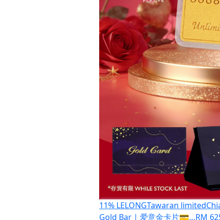
11% LELONG
Tawaran limited
Chi
Gold Bar | 爱意金卡片💳…
RM 62