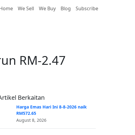
Home
We Sell
We Buy
Blog
Subscribe
run RM-2.47
run RM-2.47
Artikel Berkaitan
Harga Emas Hari Ini 8-8-2026 naik
RM572.65
August 8, 2026