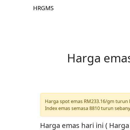
Skip to main content
HRGMS
Laman 
Harga emas
Harga spot emas RM233.16/gm turun
Index emas semasa 8810 turun sebany
Harga emas hari ini ( Harg