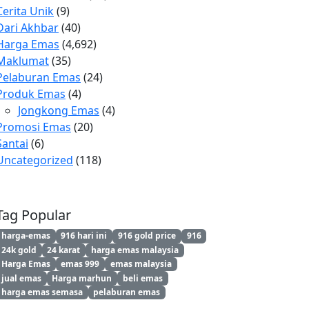
Cerita Unik
(9)
Dari Akhbar
(40)
Harga Emas
(4,692)
Maklumat
(35)
Pelaburan Emas
(24)
Produk Emas
(4)
Jongkong Emas
(4)
Promosi Emas
(20)
Santai
(6)
Uncategorized
(118)
Tag Popular
harga-emas
916 hari ini
916 gold price
916
24k gold
24 karat
harga emas malaysia
Harga Emas
emas 999
emas malaysia
jual emas
Harga marhun
beli emas
harga emas semasa
pelaburan emas