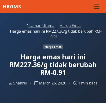
Skip to main content
HRGMS
Laman Utama
Harga Emas
Harga emas hari ini RM227.36/g tidak berubah RM-
0.91
Harga Emas
Harga emas hari ini
RM227.36/g tidak berubah
RM-0.91
Shahrul
•
March 26, 2020
•
1 min baca