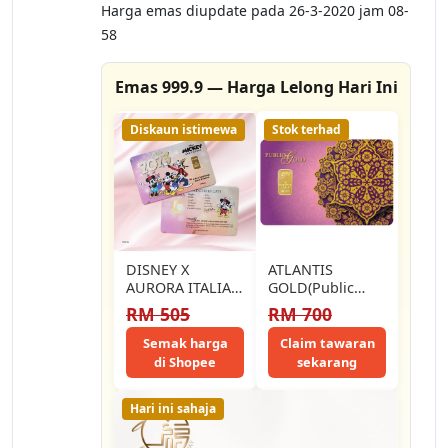
Harga emas diupdate pada 26-3-2020 jam 08-
58
Emas 999.9 — Harga Lelong Hari Ini
Diskaun istimewa
Stok terhad
DISNEY X
ATLANTIS
AURORA ITALIA
GOLD(Public
(0.5g) 999.9
Gold Bullion Bar
RM 505
RM 700
Disney 2023
PG 1g (Au 999.9)
Limited Edition
24K - Purple…
Semak harga
Claim tawaran
Gold Bar…
di Shopee
sekarang
Hari ini sahaja