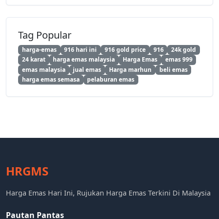
Tag Popular
harga-emas
916 hari ini
916 gold price
916
24k gold
24 karat
harga emas malaysia
Harga Emas
emas 999
emas malaysia
jual emas
Harga marhun
beli emas
harga emas semasa
pelaburan emas
HRGMS
Harga Emas Hari Ini, Rujukan Harga Emas Terkini Di Malaysia
Pautan Pantas