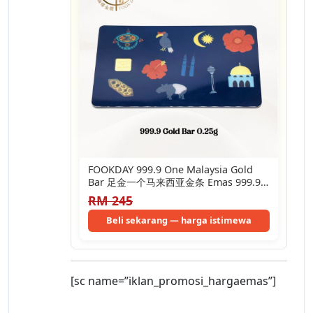
FOOKDAY 999.9 One Malaysia Gold
Bar 足金一个马来西亚金条 Emas 999.9
Jongkong Satu Malaysia…
RM 245
Beli sekarang — harga istimewa
[sc name=”iklan_promosi_hargaemas”]