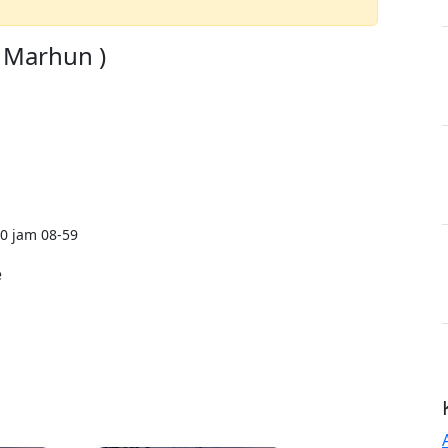
a Marhun )
0 jam 08-59
e