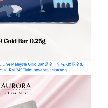
.9 One Malaysia Gold Bar 足金一个马来西亚金条
ysia…
RM 245
Claim tawaran sekarang