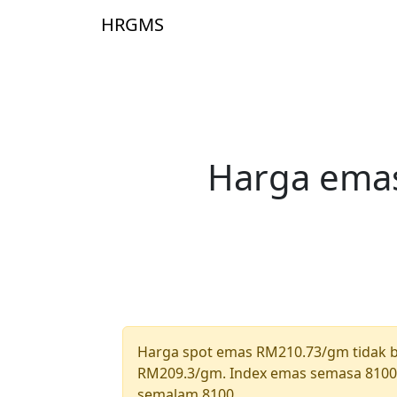
Skip to main content
HRGMS
Laman Uta
Harga emas
Harga spot emas RM210.73/gm tidak 
RM209.3/gm. Index emas semasa 8100 
semalam 8100.