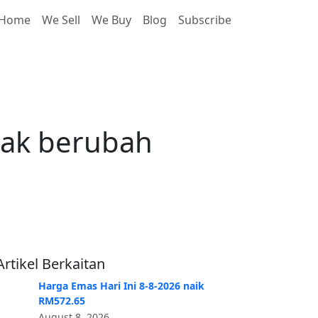
Home
We Sell
We Buy
Blog
Subscribe
 berubah RM1.43
dak berubah
Artikel Berkaitan
Harga Emas Hari Ini 8-8-2026 naik
RM572.65
August 8, 2026