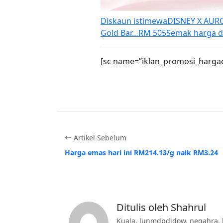
Diskaun istimewa
DISNEY X AUROR
Gold Bar…
RM 505
Semak harga d
[sc name=”iklan_promosi_harga
Artikel Sebelum
Harga emas hari ini RM214.13/g naik RM3.24
Ditulis oleh Shahrul
Kuala, lunmdpdjdow, negahra, 