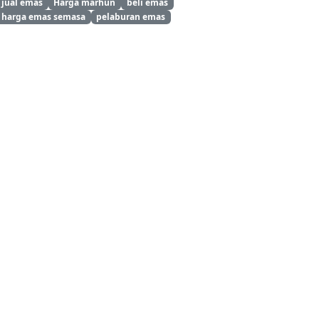
jual emas
Harga marhun
beli emas
harga emas semasa
pelaburan emas