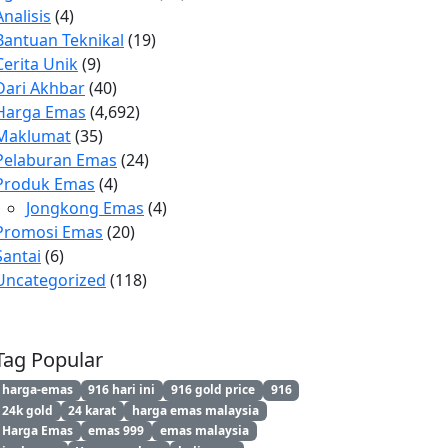
Analisis
(4)
Bantuan Teknikal
(19)
Cerita Unik
(9)
Dari Akhbar
(40)
Harga Emas
(4,692)
Maklumat
(35)
Pelaburan Emas
(24)
Produk Emas
(4)
Jongkong Emas
(4)
Promosi Emas
(20)
Santai
(6)
Uncategorized
(118)
Tag Popular
harga-emas
916 hari ini
916 gold price
916
24k gold
24 karat
harga emas malaysia
Harga Emas
emas 999
emas malaysia