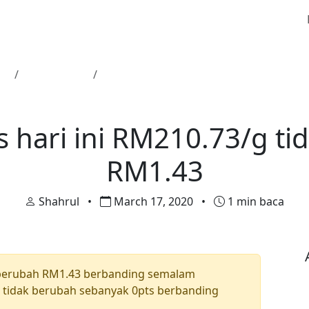
ma
Harga Emas
Harga emas hari ini RM210.73/g tidak
Harga Emas
 hari ini RM210.73/g ti
RM1.43
Shahrul
•
March 17, 2020
•
1 min baca
berubah RM1.43 berbanding semalam
tidak berubah sebanyak 0pts berbanding