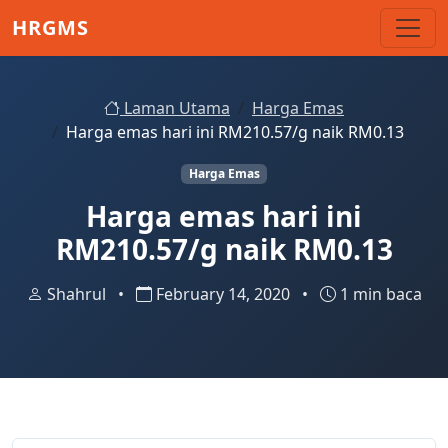
Skip to main content
HRGMS
Laman Utama
Harga Emas
Harga emas hari ini RM210.57/g naik RM0.13
Harga Emas
Harga emas hari ini
RM210.57/g naik RM0.13
Shahrul
•
February 14, 2020
•
1 min baca