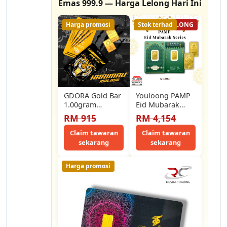
Emas 999.9 — Harga Lelong Hari Ini
Harga promosi
Stok terhad
1% LELONG
GDORA Gold Bar
Youloong PAMP
1.00gram
Eid Mubarak
Harimau Malaya
Series
RM 915
RM 4,154
999.9
999.9GOLD 5g
goldbar
Claim tawaran
Claim tawaran
sekarang
sekarang
Harga promosi