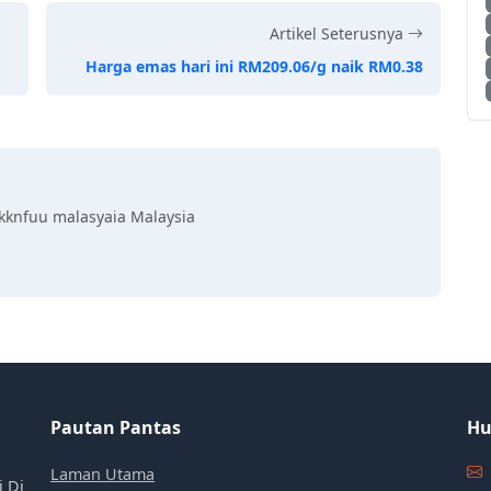
Artikel Seterusnya
Harga emas hari ini RM209.06/g naik RM0.38
kknfuu malasyaia Malaysia
Pautan Pantas
Hu
Laman Utama
i Di