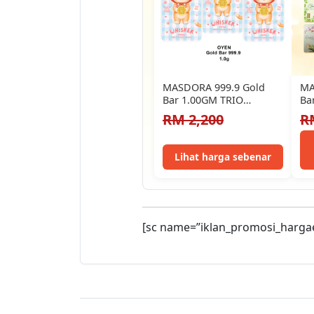
MASDORA 999.9 Gold
MA
Bar 1.00GM TRIO
Ba
(1.00GM x 3) ~ Trio SET…
- 
RM 2,200
R
99
Lihat harga sebenar
[sc name=”iklan_promosi_harga