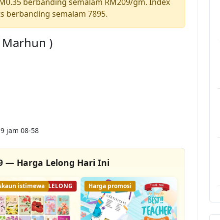
RM0.35 berbanding semalam RM209/gm. Index
ts berbanding semalam 7895.
a Marhun )
9 jam 08-58
9 — Harga Lelong Hari Ini
skaun istimewa
51% LELONG
Harga promosi