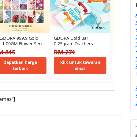
SDORA 999.9 Gold
GDORA Gold Bar
r 1.00GM Flower Series
0.25gram Teachers
Assorted Design (EMAS
Appreciation 999.9
M 815
RM 271
9.9/24K)
Dapatkan harga
Klik untuk tawaran
terbaik
emas
emas”]