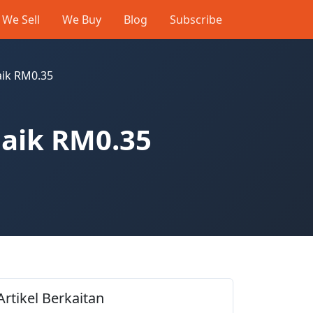
We Sell
We Buy
Blog
Subscribe
aik RM0.35
naik RM0.35
Artikel Berkaitan