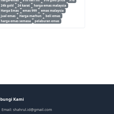
harga-emas
916 hari ini
916 gold price
916
24k gold
24 karat
harga emas malaysia
Harga Emas
emas 999
emas malaysia
jual emas
Harga marhun
beli emas
harga emas semasa
pelaburan emas
bungi Kami
Email: shahrul.id@gmail.com