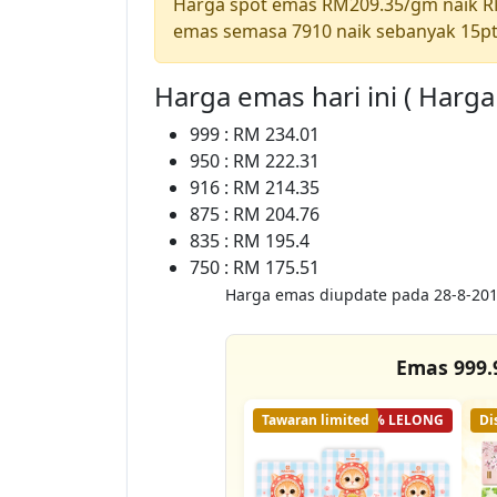
Harga spot emas RM209.35/gm naik 
emas semasa 7910 naik sebanyak 15p
Harga emas hari ini ( Harg
999 : RM 234.01
950 : RM 222.31
916 : RM 214.35
875 : RM 204.76
835 : RM 195.4
750 : RM 175.51
Harga emas diupdate pada 28-8-201
Emas 999.
Tawaran limited
56% LELONG
Di