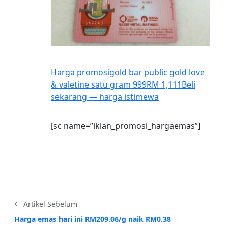
Harga promosi
gold bar public gold love
& valetine satu gram 999
RM 1,111
Beli
sekarang — harga istimewa
[sc name=”iklan_promosi_hargaemas”]
Artikel Sebelum
Harga emas hari ini RM209.06/g naik RM0.38