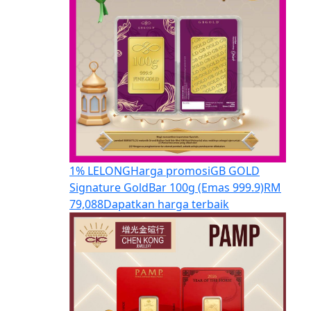
1% LELONG
Harga promosi
GB GOLD
Signature GoldBar 100g (Emas 999.9)
RM
79,088
Dapatkan harga terbaik