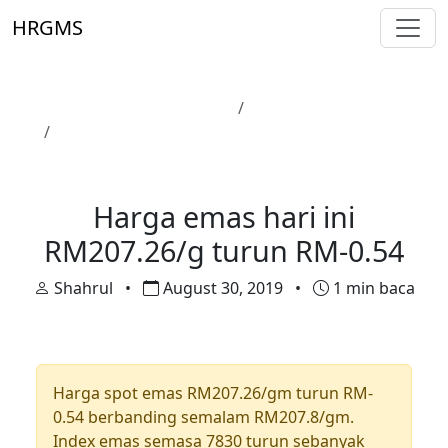
Skip to main content
HRGMS
Laman Utama
Harga Emas
Harga emas hari ini RM207.26/g turun RM-0.54
Harga Emas
Harga emas hari ini
RM207.26/g turun RM-0.54
Shahrul
•
August 30, 2019
•
1 min baca
Harga spot emas RM207.26/gm turun RM-
0.54 berbanding semalam RM207.8/gm.
Index emas semasa 7830 turun sebanyak