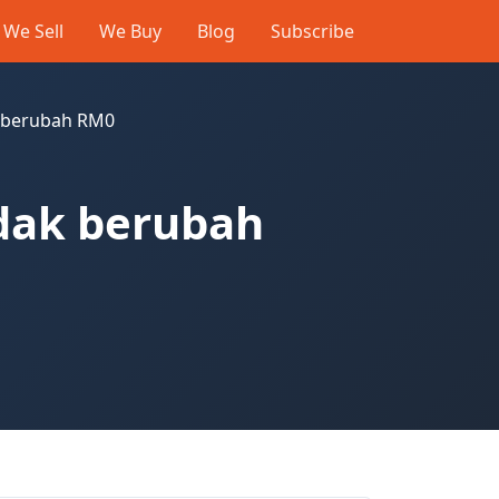
We Sell
We Buy
Blog
Subscribe
k berubah RM0
idak berubah