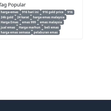
Tag Popular
harga-emas
916 hari ini
916 gold price
916
24k gold
24 karat
harga emas malaysia
Harga Emas
emas 999
emas malaysia
jual emas
Harga marhun
beli emas
harga emas semasa
pelaburan emas