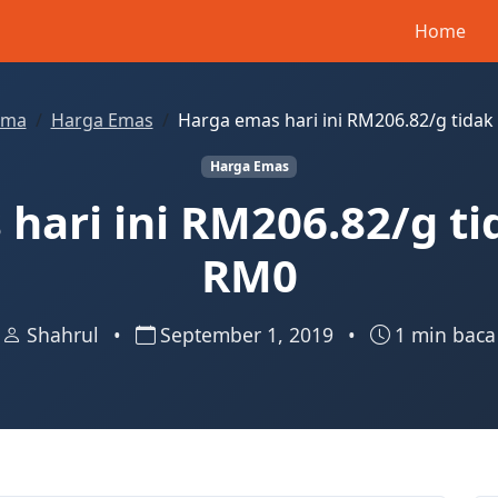
Home
ama
Harga Emas
Harga emas hari ini RM206.82/g tida
Harga Emas
hari ini RM206.82/g t
RM0
Shahrul
•
September 1, 2019
•
1 min baca