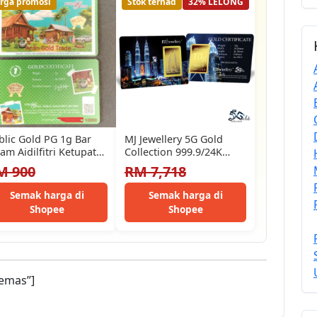
rga promosi
Stok terhad
32% LELONG
blic Gold PG 1g Bar
MJ Jewellery 5G Gold
am Aidilfitri Ketupat
Collection 999.9/24K
ya 2026 v1 (Au…
PETRONAS Twin Towers
M 900
RM 7,718
Series Gold Bar…
Semak harga di
Semak harga di
Shopee
Shopee
emas”]