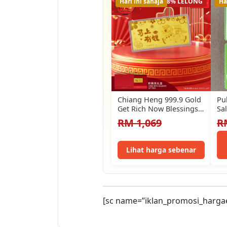
Hari ini sahaja
18% LELONG
Ha
Chiang Heng 999.9 Gold
Pu
Get Rich Now Blessings
Sal
Premium Gift Gold Bar…
Ra
RM 1,069
R
Lihat harga sebenar
[sc name=”iklan_promosi_harga