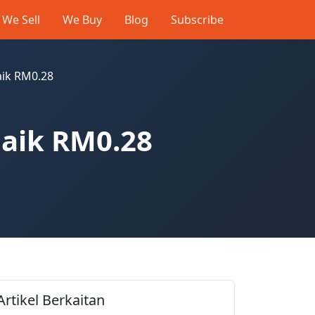
We Sell
We Buy
Blog
Subscribe
aik RM0.28
naik RM0.28
Artikel Berkaitan