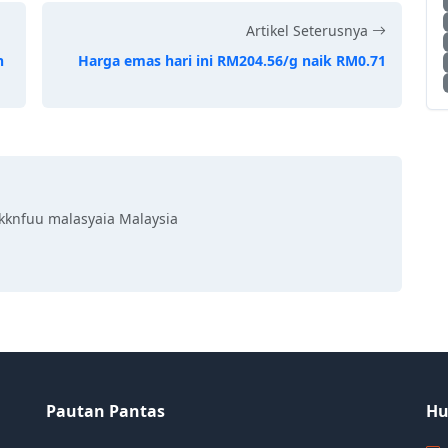
Artikel Seterusnya
h
Harga emas hari ini RM204.56/g naik RM0.71
kknfuu malasyaia Malaysia
Pautan Pantas
Hu