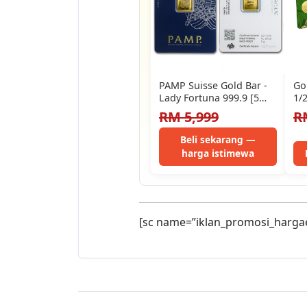
PAMP Suisse Gold Bar -
Go
Lady Fortuna 999.9 [5
1/
gram] GET FREE…
Di
RM 5,999
R
Beli sekarang —
harga istimewa
[sc name=”iklan_promosi_harga