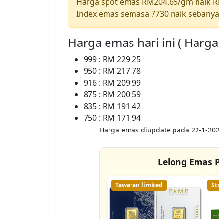
Harga spot emas RM204.65/gm naik 
Index emas semasa 7730 naik sebanya
Harga emas hari ini ( Harg
999 : RM 229.25
950 : RM 217.78
916 : RM 209.99
875 : RM 200.59
835 : RM 191.42
750 : RM 171.94
Harga emas diupdate pada 22-1-202
Lelong Emas P
Tawaran limited
St