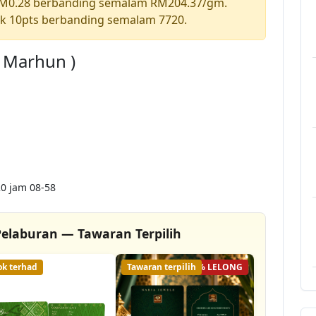
RM0.28 berbanding semalam RM204.37/gm.
k 10pts berbanding semalam 7720.
a Marhun )
0 jam 08-58
elaburan — Tawaran Terpilih
ok terhad
Tawaran terpilih
56% LELONG