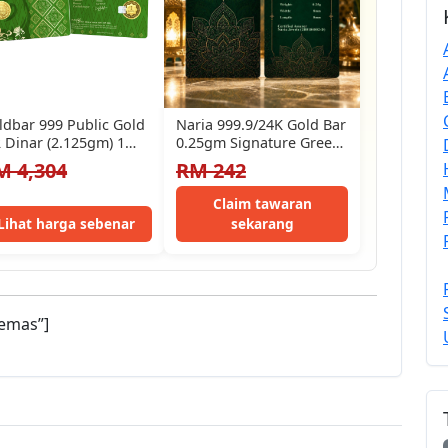
ldbar 999 Public Gold
Naria 999.9/24K Gold Bar
2 Dinar (2.125gm) 1
0.25gm Signature Green
nar (4.25gm)
Design Limited Edition
M 4,304
RM 242
Emas Tulen…
Claim tawaran
Lihat harga sebenar
sekarang
emas”]