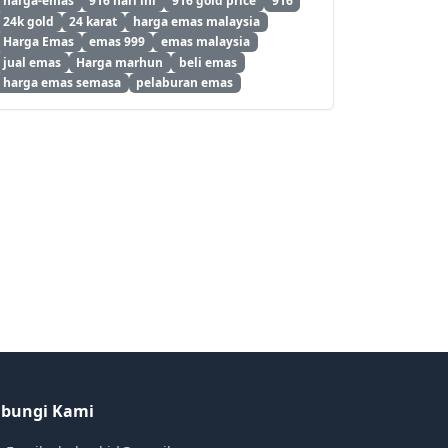
harga-emas
916 hari ini
916 gold price
916
24k gold
24 karat
harga emas malaysia
Harga Emas
emas 999
emas malaysia
jual emas
Harga marhun
beli emas
harga emas semasa
pelaburan emas
bungi Kami