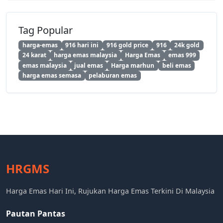
Tag Popular
harga-emas
916 hari ini
916 gold price
916
24k gold
24 karat
harga emas malaysia
Harga Emas
emas 999
emas malaysia
jual emas
Harga marhun
beli emas
harga emas semasa
pelaburan emas
HRGMS
Harga Emas Hari Ini, Rujukan Harga Emas Terkini Di Malaysia
Pautan Pantas