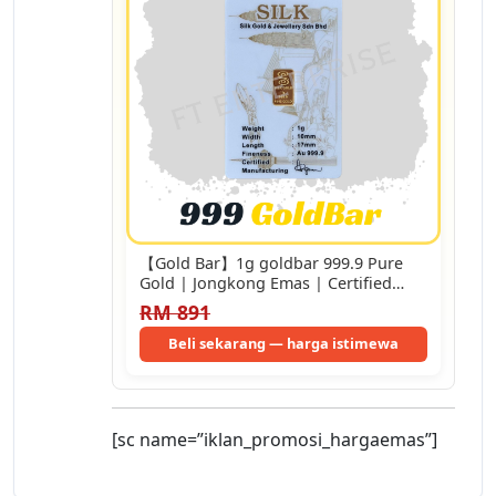
【Gold Bar】1g goldbar 999.9 Pure
Gold | Jongkong Emas | Certified
Gold
RM 891
Beli sekarang — harga istimewa
[sc name=”iklan_promosi_hargaemas”]