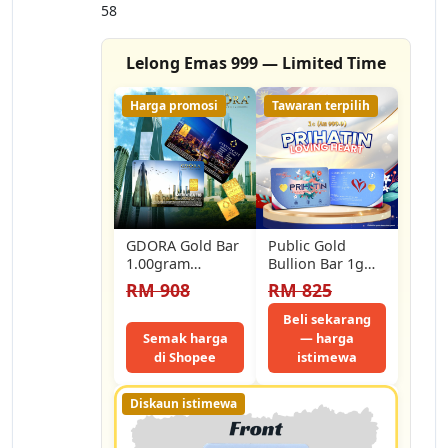
58
Lelong Emas 999 — Limited Time
Harga promosi
Tawaran terpilih
GDORA Gold Bar
Public Gold
1.00gram
Bullion Bar 1g
Menara Merdeka
(Au 999.9) -
RM 908
RM 825
999.9
Prihatin Loving
Heart
Beli sekarang
Semak harga
— harga
di Shopee
istimewa
Diskaun istimewa