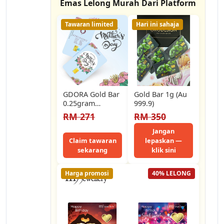
Emas Lelong Murah Dari Platform
Tawaran limited
Hari ini sahaja
GDORA Gold Bar
Gold Bar 1g (Au
0.25gram
999.9)
Mothers
RM 271
RM 350
Day_Soft Hearted
Blue 999.9
Jangan
Claim tawaran
lepaskan —
sekarang
klik sini
Harga promosi
40% LELONG