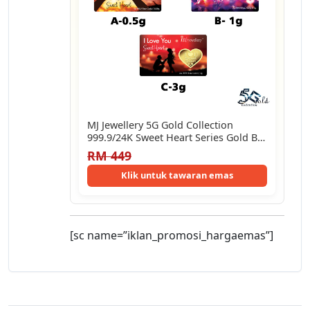
MJ Jewellery 5G Gold Collection
999.9/24K Sweet Heart Series Gold Bar
F41…
RM 449
Klik untuk tawaran emas
[sc name=”iklan_promosi_hargaemas”]