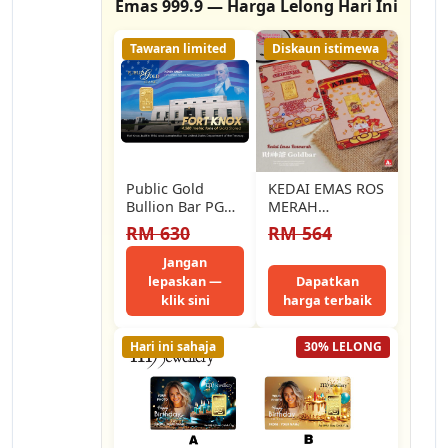
Emas 999.9 — Harga Lelong Hari Ini
Tawaran limited
Diskaun istimewa
Public Gold
KEDAI EMAS ROS
Bullion Bar PG
MERAH
1g (Au 999.9) 24K
999.9gold 0.50g
RM 630
RM 564
- Fort Knox
財神爺gold bar
Jangan
lepaskan —
Dapatkan
klik sini
harga terbaik
Hari ini sahaja
30% LELONG