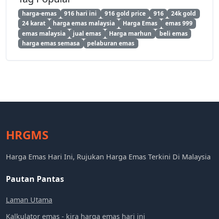
harga-emas
916 hari ini
916 gold price
916
24k gold
24 karat
harga emas malaysia
Harga Emas
emas 999
emas malaysia
jual emas
Harga marhun
beli emas
harga emas semasa
pelaburan emas
HRGMS
Harga Emas Hari Ini, Rujukan Harga Emas Terkini Di Malaysia
Pautan Pantas
Laman Utama
Kalkulator emas - kira harga emas hari ini