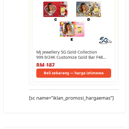
MJ Jewellery 5G Gold Collection
999.9/24K Customize Gold Bar F48
(0.1g /…
RM 187
Beli sekarang — harga istimewa
[sc name=”iklan_promosi_hargaemas”]