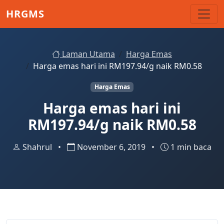
Skip to main content
HRGMS
Laman Utama
Harga Emas
Harga emas hari ini RM197.94/g naik RM0.58
Harga Emas
Harga emas hari ini
RM197.94/g naik RM0.58
Shahrul
•
November 6, 2019
•
1 min baca