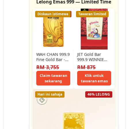
Lelong Emas 999 — Limited Time
Diskaun istimewa
23% LELONG
Tawaran limited
WAH CHAN 999.9
JET Gold Bar
Fine Gold Bar -
999.9 WINNIE
Swan (5g)
THE POOH
RM 3,755
RM 875
SERIES FINE
GOLD BAR
Claim tawaran
Klik untuk
(1.00G)
sekarang
tawaran emas
Hari ini sahaja
46% LELONG