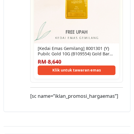
[Kedai Emas Gemilang] 8001301 {Y}
Pubilc Gold 10G (B109554) Gold Bar
(2.4Cm)…
RM 8,640
Klik untuk tawaran emas
[sc name=”iklan_promosi_hargaemas”]