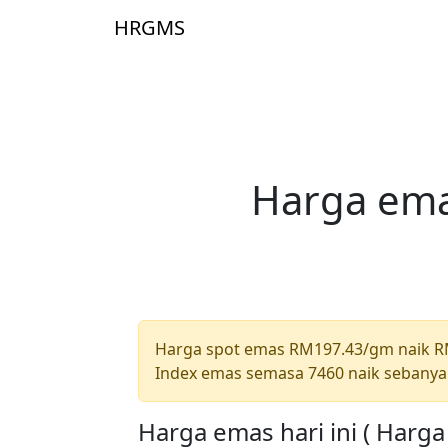
Skip to main content
HRGMS
Laman 
Harga ema
Harga spot emas RM197.43/gm naik 
Index emas semasa 7460 naik sebanya
Harga emas hari ini ( Harg