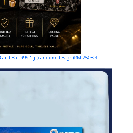
old Bar 999 1g (random design)
RM 750
Beli