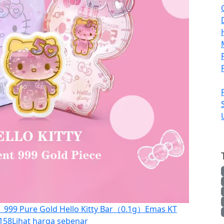
99 Pure Gold Hello Kitty Bar（0.1g）Emas KT
158
Lihat harga sebenar