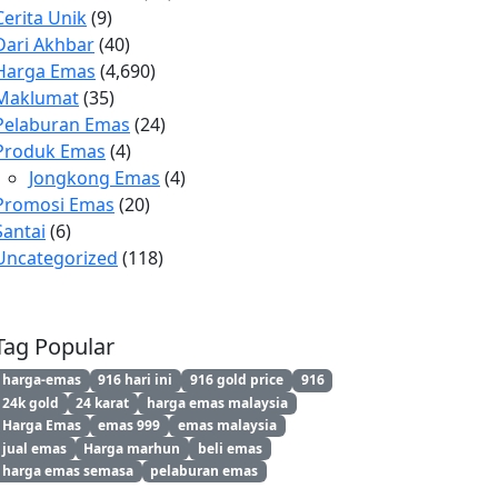
Cerita Unik
(9)
Dari Akhbar
(40)
Harga Emas
(4,690)
Maklumat
(35)
Pelaburan Emas
(24)
Produk Emas
(4)
Jongkong Emas
(4)
Promosi Emas
(20)
Santai
(6)
Uncategorized
(118)
Tag Popular
harga-emas
916 hari ini
916 gold price
916
24k gold
24 karat
harga emas malaysia
Harga Emas
emas 999
emas malaysia
jual emas
Harga marhun
beli emas
harga emas semasa
pelaburan emas