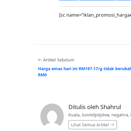
[sc name=”iklan_promosi_harga
Artikel Sebelum
Harga emas hari ini RM197.17/g tidak beruba
RM0
Ditulis oleh Shahrul
Kuala, lunmdpdjdow, negahra, 
Lihat Semua Artikel