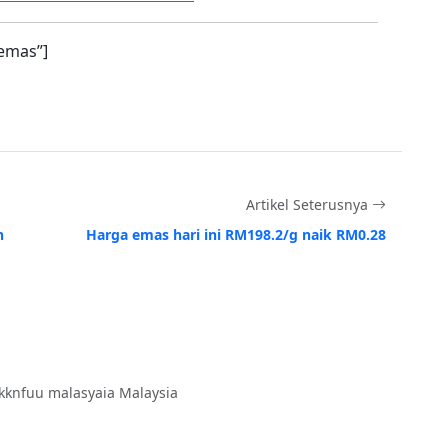
emas”]
Artikel Seterusnya
h
Harga emas hari ini RM198.2/g naik RM0.28
kknfuu malasyaia Malaysia