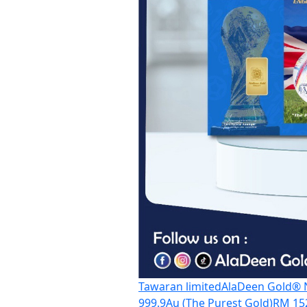
Tawaran limited
AlaDeen Gold®️ 
999.9Au (The Purest Gold)
RM 15