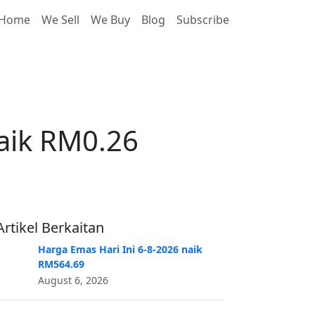
Home
We Sell
We Buy
Blog
Subscribe
aik RM0.26
aik RM0.26
Artikel Berkaitan
Harga Emas Hari Ini 6-8-2026 naik
RM564.69
August 6, 2026