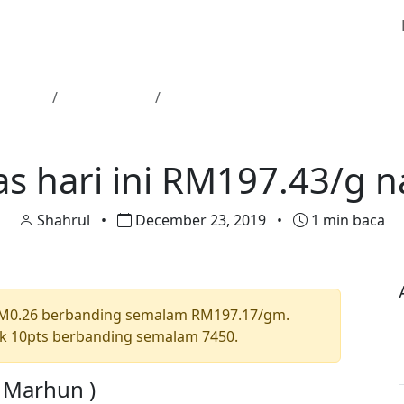
Utama
Harga Emas
Harga emas hari ini RM197.43/g n
Harga Emas
s hari ini RM197.43/g n
Shahrul
•
December 23, 2019
•
1 min baca
RM0.26 berbanding semalam RM197.17/gm.
k 10pts berbanding semalam 7450.
a Marhun )