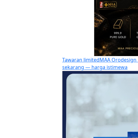
Tawaran limited
MAA Orodesign G
sekarang — harga istimewa