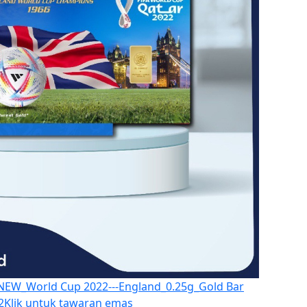
NEW_World Cup 2022---England_0.25g_Gold Bar
2
Klik untuk tawaran emas