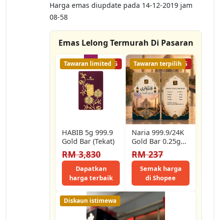
Harga emas diupdate pada 14-12-2019 jam
08-58
Emas Lelong Termurah Di Pasaran
Tawaran limited
46% LELONG
Tawaran terpilih
57% LELONG
HABIB 5g 999.9
Naria 999.9/24K
Gold Bar (Tekat)
Gold Bar 0.25gm
Februari Jawi
RM 3,830
RM 237
Design Islamic
Calendar
Dapatkan
Semak harga
Collection
harga terbaik
di Shopee
Pelaburan…
Diskaun istimewa