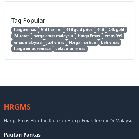
Tag Popular
harga-emas
916 hari ini
916 gold price
916
24k gold
24 karat
harga emas malaysia
Harga Emas
emas 999
emas malaysia
jual emas
Harga marhun
beli emas
harga emas semasa
pelaburan emas
HRGMS
Harga Emas Hari Ini, Rujukan Harga Emas Terkini Di Malaysia
Pautan Pantas