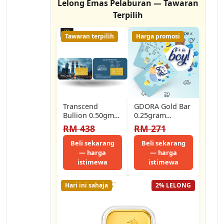
Lelong Emas Pelaburan — Tawaran
Terpilih
Tawaran terpilih
Harga promosi
Transcend
GDORA Gold Bar
Bullion 0.50gm
0.25gram
999.9 Malaysia
NewBorn Baby
RM 438
RM 271
KLCC Twin Tower
Boy 999.99
Pure Gold Bar
Beli sekarang
Beli sekarang
— harga
— harga
istimewa
istimewa
Hari ini sahaja
2% LELONG