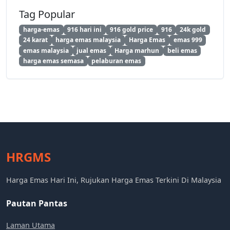
Tag Popular
harga-emas
916 hari ini
916 gold price
916
24k gold
24 karat
harga emas malaysia
Harga Emas
emas 999
emas malaysia
jual emas
Harga marhun
beli emas
harga emas semasa
pelaburan emas
HRGMS
Harga Emas Hari Ini, Rujukan Harga Emas Terkini Di Malaysia
Pautan Pantas
Laman Utama