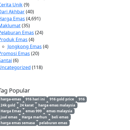
Cerita Unik
(9)
Dari Akhbar
(40)
Harga Emas
(4,691)
Maklumat
(35)
Pelaburan Emas
(24)
Produk Emas
(4)
Jongkong Emas
(4)
Promosi Emas
(20)
Santai
(6)
Uncategorized
(118)
Tag Popular
harga-emas
916 hari ini
916 gold price
916
24k gold
24 karat
harga emas malaysia
Harga Emas
emas 999
emas malaysia
jual emas
Harga marhun
beli emas
harga emas semasa
pelaburan emas