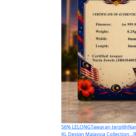
56% LELONG
Tawaran terpilih
Nar
KL Design Malaysia Collection…