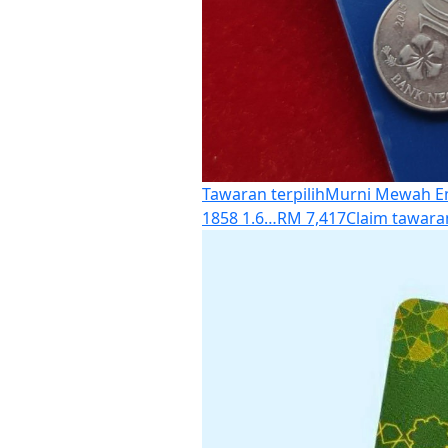
Tawaran terpilih
Murni Mewah Em
1858 1.6…
RM 7,417
Claim tawara