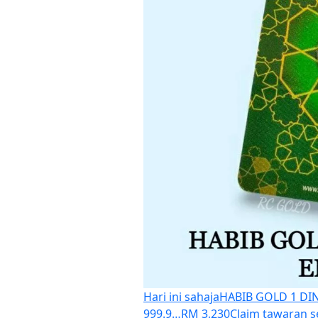
Hari ini sahaja
HABIB GOLD 1 DI
999.9…
RM 3,230
Claim tawaran 