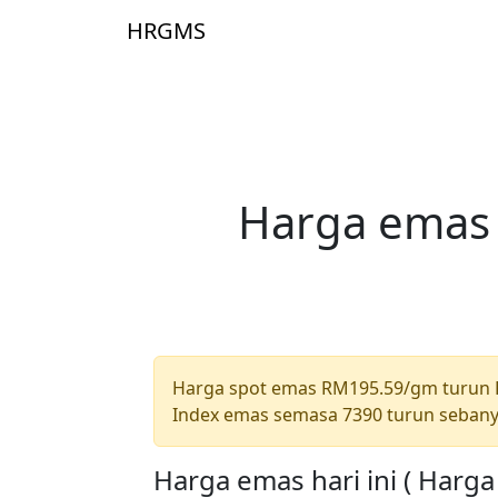
Skip to main content
HRGMS
Laman U
Harga emas 
Harga spot emas RM195.59/gm turun
Index emas semasa 7390 turun sebany
Harga emas hari ini ( Harg