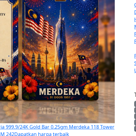
ia 999.9/24K Gold Bar 0.25gm Merdeka 118 Tower
RM 242
Dapatkan harga terbaik