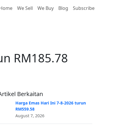
Home
We Sell
We Buy
Blog
Subscribe
run RM185.78
run RM185.78
Artikel Berkaitan
Harga Emas Hari Ini 7-8-2026 turun
RM559.58
August 7, 2026