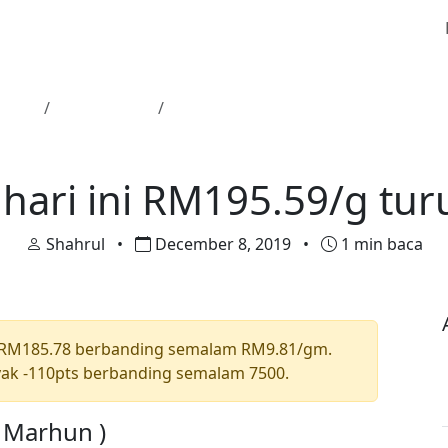
tama
Harga Emas
Harga emas hari ini RM195.59/g tu
Harga Emas
hari ini RM195.59/g tu
Shahrul
•
December 8, 2019
•
1 min baca
 RM185.78 berbanding semalam RM9.81/gm.
ak -110pts berbanding semalam 7500.
a Marhun )