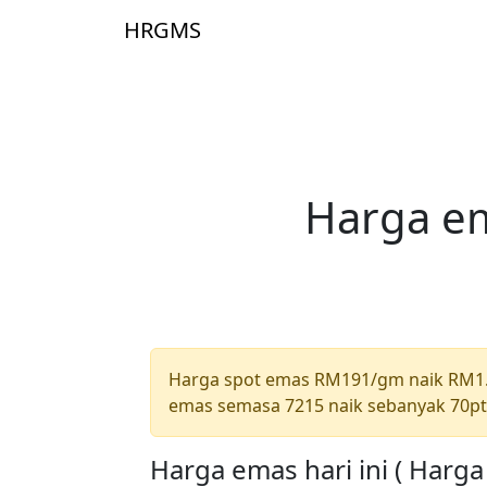
Skip to main content
HRGMS
Lama
Harga em
Harga spot emas RM191/gm naik RM1
emas semasa 7215 naik sebanyak 70p
Harga emas hari ini ( Harg