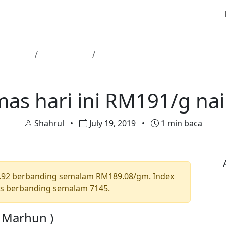
n Utama
Harga Emas
Harga emas hari ini RM191/g na
Harga Emas
as hari ini RM191/g na
Shahrul
•
July 19, 2019
•
1 min baca
.92 berbanding semalam RM189.08/gm. Index
ts berbanding semalam 7145.
a Marhun )