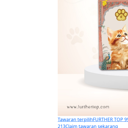
Tawaran terpilih
FURTHER TOP 999
213
Claim tawaran sekarang