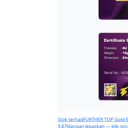
Stok terhad
FURTHER TOP Gold B
9,876
Jangan lepaskan — klik sini