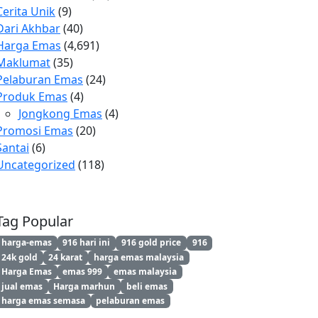
Cerita Unik
(9)
Dari Akhbar
(40)
Harga Emas
(4,691)
Maklumat
(35)
Pelaburan Emas
(24)
Produk Emas
(4)
Jongkong Emas
(4)
Promosi Emas
(20)
Santai
(6)
Uncategorized
(118)
Tag Popular
harga-emas
916 hari ini
916 gold price
916
24k gold
24 karat
harga emas malaysia
Harga Emas
emas 999
emas malaysia
jual emas
Harga marhun
beli emas
harga emas semasa
pelaburan emas