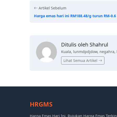
Artikel Sebelum
Harga emas hari ini RM188.48/g turun RM-0.6
Ditulis oleh Shahrul
Kuala, lunmdpdjdow, negahra, 
Lihat Semua Artikel
HRGMS
Harga Emas Hari Ini, Rujukan Harga Emas Terkin