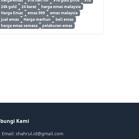
harga-emas
916 hari ini
916 gold price
916
24k gold
24 karat
harga emas malaysia
Harga Emas
emas 999
emas malaysia
jual emas
Harga marhun
beli emas
harga emas semasa
pelaburan emas
bungi Kami
Email: shahrul.id@gmail.com