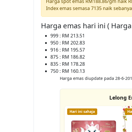
Harga spot emas RM188.86/gm naik 
Index emas semasa 7135 naik sebanya
Harga emas hari ini ( Harg
999 : RM 213.51
950 : RM 202.83
916 : RM 195.57
875 : RM 186.82
835 : RM 178.28
750 : RM 160.13
Harga emas diupdate pada 28-6-201
Lelong E
Hari ini sahaja
Ha