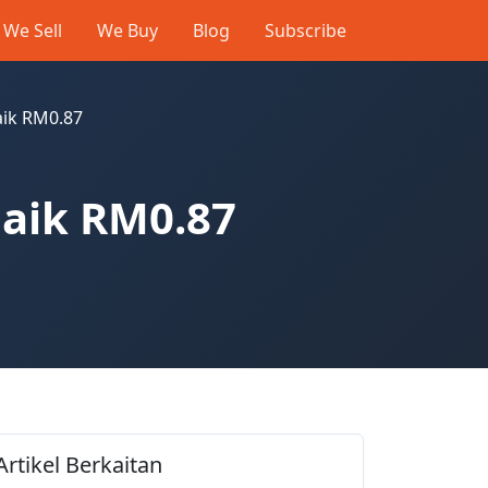
We Sell
We Buy
Blog
Subscribe
aik RM0.87
naik RM0.87
Artikel Berkaitan