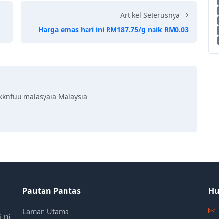
Artikel Seterusnya
Harga emas hari ini RM187.75/g naik RM0.03
kknfuu malasyaia Malaysia
Pautan Pantas
Hu
Laman Utama
i Di