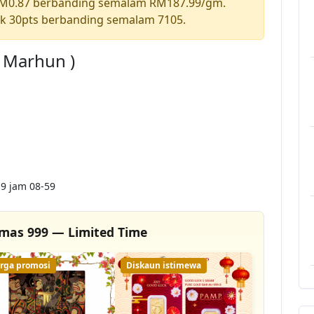
RM0.87 berbanding semalam RM187.99/gm.
k 30pts berbanding semalam 7105.
a Marhun )
9 jam 08-59
mas 999 — Limited Time
rga promosi
Diskaun istimewa