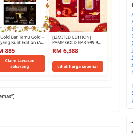
 Gold Bar Tamu Gold –
[LIMITED EDITION]
yang Kulit Edition (Au
PAMP GOLD BAR 999.9
.9)
5.00g (EMAS 999.9) Good
M 885
RM 6,388
Luck Koi…
Claim tawaran
sekarang
Lihat harga sebenar
emas”]