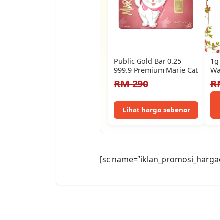
Public Gold Bar 0.25
1g
999.9 Premium Marie Cat
Wa
999
RM 290
R
Lihat harga sebenar
[sc name=”iklan_promosi_harga