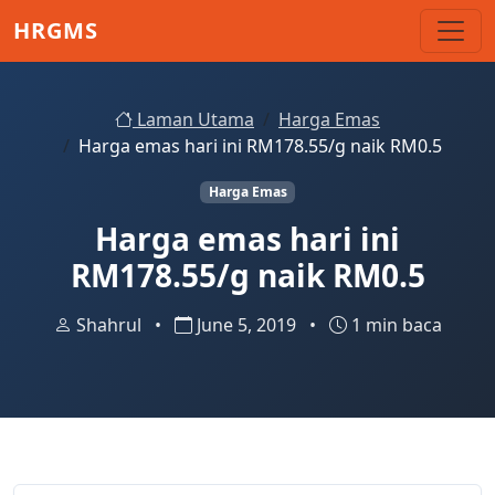
Skip to main content
HRGMS
Laman Utama
Harga Emas
Harga emas hari ini RM178.55/g naik RM0.5
Harga Emas
Harga emas hari ini
RM178.55/g naik RM0.5
Shahrul
•
June 5, 2019
•
1 min baca