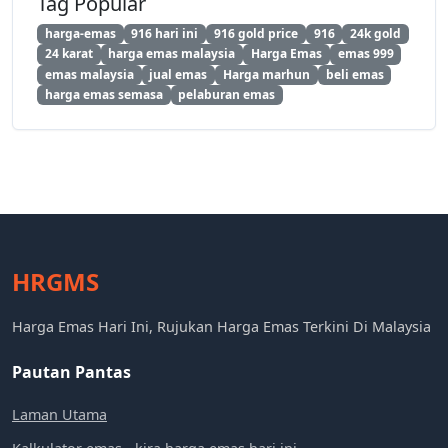
Tag Popular
harga-emas
916 hari ini
916 gold price
916
24k gold
24 karat
harga emas malaysia
Harga Emas
emas 999
emas malaysia
jual emas
Harga marhun
beli emas
harga emas semasa
pelaburan emas
HRGMS
Harga Emas Hari Ini, Rujukan Harga Emas Terkini Di Malaysia
Pautan Pantas
Laman Utama