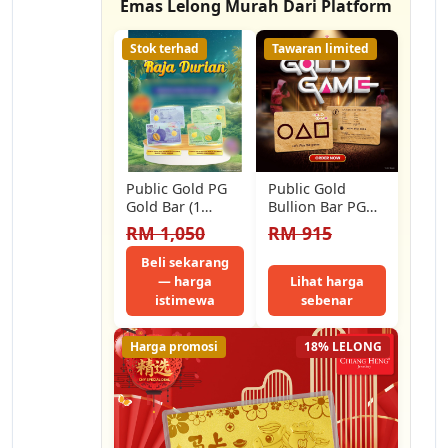
Emas Lelong Murah Dari Platform
Stok terhad
Tawaran limited
Public Gold PG
Public Gold
Gold Bar (1
Bullion Bar PG
Gram) (Au 999.9)
1g (Au 999.9) 24K
RM 1,050
RM 915
24K - Durian…
- Gold Game
Beli sekarang
— harga
Lihat harga
istimewa
sebenar
Harga promosi
18% LELONG