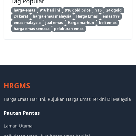
Tag Popular
harga-emas
916 hari ini
916 gold price
916
24k gold
24 karat
harga emas malaysia
Harga Emas
emas 999
emas malaysia
jual emas
Harga marhun
beli emas
harga emas semasa
pelaburan emas
HRGMS
Harga Emas Hari Ini, Rujukan Harga Emas Terkini Di Malaysia
Pautan Pantas
Laman Utama