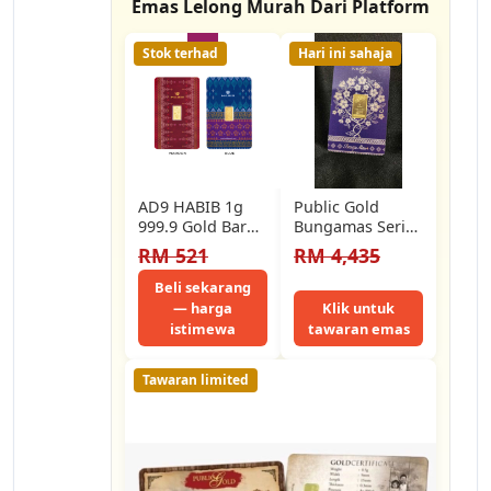
Emas Lelong Murah Dari Platform
Stok terhad
Hari ini sahaja
AD9 HABIB 1g
Public Gold
999.9 Gold Bar
Bungamas Series
(Songket) -
Bar 5g (AU 999.9)
RM 521
RM 4,435
Manufactured By
24K
LBMA Goods…
Beli sekarang
— harga
Klik untuk
istimewa
tawaran emas
Tawaran limited