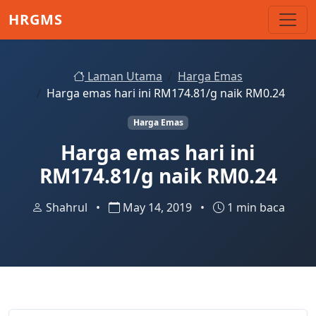
Skip to main content
HRGMS
Laman Utama
Harga Emas
Harga emas hari ini RM174.81/g naik RM0.24
Harga Emas
Harga emas hari ini
RM174.81/g naik RM0.24
Shahrul
•
May 14, 2019
•
1 min baca