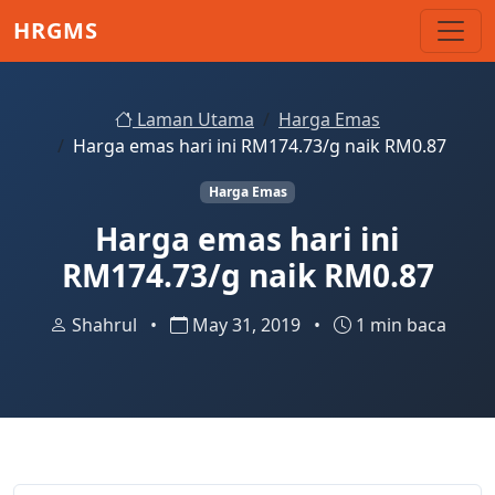
Skip to main content
HRGMS
Laman Utama
Harga Emas
Harga emas hari ini RM174.73/g naik RM0.87
Harga Emas
Harga emas hari ini
RM174.73/g naik RM0.87
Shahrul
•
May 31, 2019
•
1 min baca