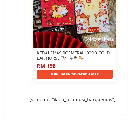
KEDAI EMAS ROSMERAH 999.9 GOLD
BAR HORSE 马年金片 🐎
RM 198
Klik untuk tawaran emas
[sc name=”iklan_promosi_hargaemas”]