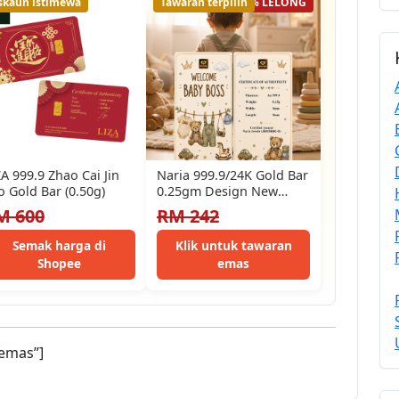
skaun istimewa
Tawaran terpilih
56% LELONG
ZA 999.9 Zhao Cai Jin
Naria 999.9/24K Gold Bar
o Gold Bar (0.50g)
0.25gm Design New
Born Baby Gift Emas
M 600
RM 242
Tulen…
Semak harga di
Klik untuk tawaran
Shopee
emas
emas”]