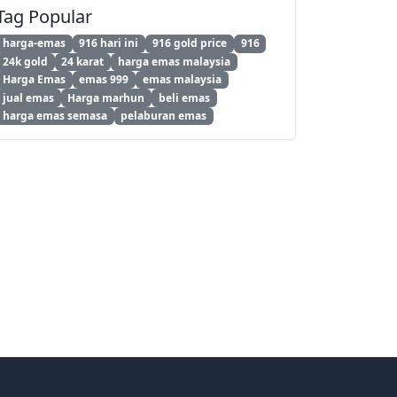
Tag Popular
harga-emas
916 hari ini
916 gold price
916
24k gold
24 karat
harga emas malaysia
Harga Emas
emas 999
emas malaysia
jual emas
Harga marhun
beli emas
harga emas semasa
pelaburan emas