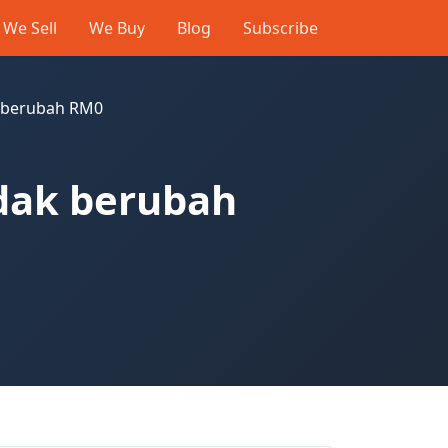
We Sell
We Buy
Blog
Subscribe
k berubah RM0
idak berubah