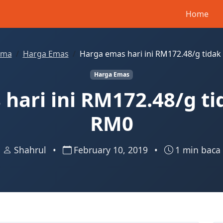
Home
ama
Harga Emas
Harga emas hari ini RM172.48/g tida
Harga Emas
hari ini RM172.48/g t
RM0
Shahrul
•
February 10, 2019
•
1 min baca