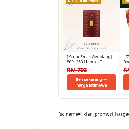
Diskaun istimewa
Di
[Kedai Emas Gemilang]
LI
8001263 Habib 1G
Ba
(H0360002) Gold Bar
RM 793
R
(1.545Cm) (1G) [999…
Beli sekarang —
harga istimewa
[sc name=”iklan_promosi_harga