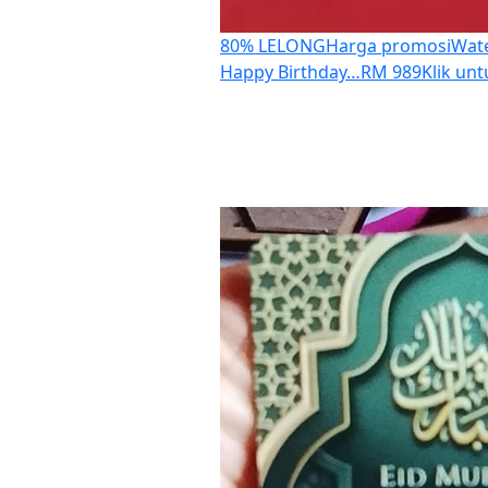
80% LELONG
Harga promosi
Wate
Happy Birthday…
RM 989
Klik un