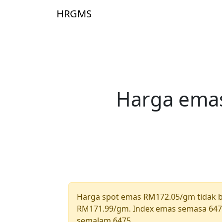
Skip to main content
HRGMS
Laman Uta
Harga emas
Harga spot emas RM172.05/gm tidak 
RM171.99/gm. Index emas semasa 6475
semalam 6475.