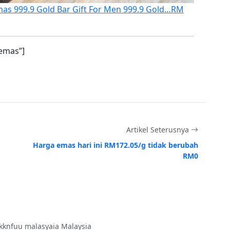
mas 999.9 Gold Bar Gift For Men 999.9 Gold…
RM
emas”]
Artikel Seterusnya
Harga emas hari ini RM172.05/g tidak berubah
RM0
kknfuu malasyaia Malaysia