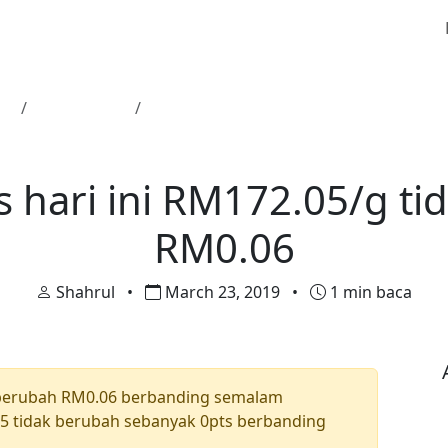
ma
Harga Emas
Harga emas hari ini RM172.05/g tidak
Harga Emas
 hari ini RM172.05/g ti
RM0.06
Shahrul
•
March 23, 2019
•
1 min baca
berubah RM0.06 berbanding semalam
 tidak berubah sebanyak 0pts berbanding