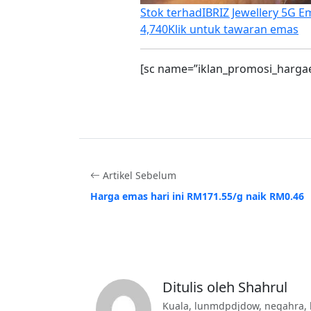
Stok terhad
IBRIZ Jewellery 5G E
4,740
Klik untuk tawaran emas
[sc name=”iklan_promosi_harga
Artikel Sebelum
Harga emas hari ini RM171.55/g naik RM0.46
Ditulis oleh Shahrul
Kuala, lunmdpdjdow, negahra, 