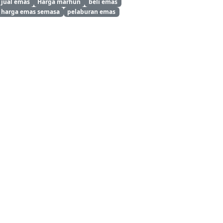
jual emas
Harga marhun
beli emas
harga emas semasa
pelaburan emas