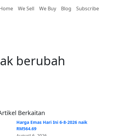
Home
We Sell
We Buy
Blog
Subscribe
 berubah RM0.06
dak berubah
Artikel Berkaitan
Harga Emas Hari Ini 6-8-2026 naik
RM564.69
August 6, 2026