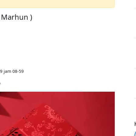
a Marhun )
9 jam 08-59
e