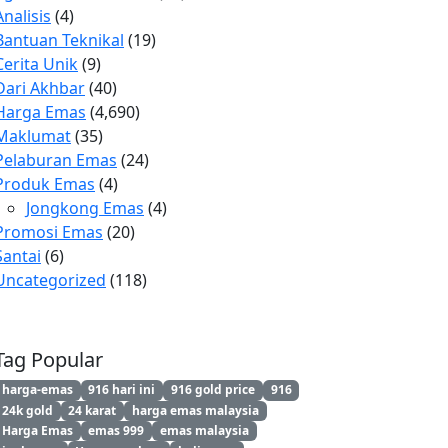
Analisis
(4)
Bantuan Teknikal
(19)
Cerita Unik
(9)
Dari Akhbar
(40)
Harga Emas
(4,690)
Maklumat
(35)
Pelaburan Emas
(24)
Produk Emas
(4)
Jongkong Emas
(4)
Promosi Emas
(20)
Santai
(6)
Uncategorized
(118)
Tag Popular
harga-emas
916 hari ini
916 gold price
916
24k gold
24 karat
harga emas malaysia
Harga Emas
emas 999
emas malaysia