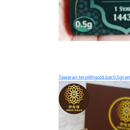
Tawaran terpilih
gold.bar.0.5gra