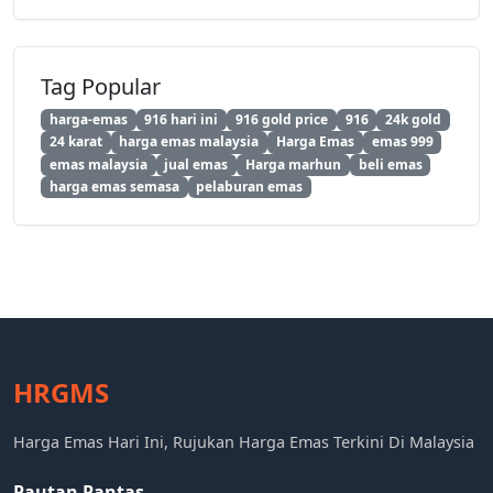
Tag Popular
harga-emas
916 hari ini
916 gold price
916
24k gold
24 karat
harga emas malaysia
Harga Emas
emas 999
emas malaysia
jual emas
Harga marhun
beli emas
harga emas semasa
pelaburan emas
HRGMS
Harga Emas Hari Ini, Rujukan Harga Emas Terkini Di Malaysia
Pautan Pantas