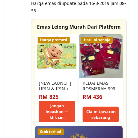
Harga emas diupdate pada 16-3-2019 jam 08-
58
Emas Lelong Murah Dari Platform
Harga promosi
Hari ini sahaja
[NEW LAUNCH]
KEDAI EMAS
UPIN & IPIN x
ROSMERAH 999.9
AURORA ITALIA
GOLD BAR 0.50
RM 825
RM 436
(1g) 999.9 Upin
GRAM 0.50克 金
&…
片 （999.9金）
Jangan
lepaskan —
Claim tawaran
klik sini
sekarang
Stok terhad