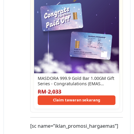
MASDORA 999.9 Gold Bar 1.00GM Gift
Series - Congratulations (EMAS
999.9/24K)
RM 2,033
Claim tawaran sekarang
[sc name=”iklan_promosi_hargaemas”]