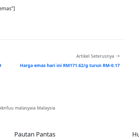
emas”]
Artikel Seterusnya
9
Harga emas hari ini RM171.62/g turun RM-0.17
kknfuu malasyaia Malaysia
Pautan Pantas
Hu