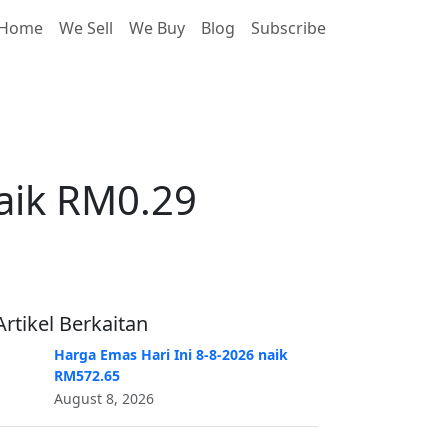
Home
We Sell
We Buy
Blog
Subscribe
aik RM0.29
aik RM0.29
Artikel Berkaitan
Harga Emas Hari Ini 8-8-2026 naik
RM572.65
August 8, 2026