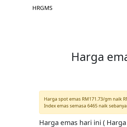
Skip to main content
HRGMS
Laman 
Harga ema
Harga spot emas RM171.73/gm naik 
Index emas semasa 6465 naik sebanya
Harga emas hari ini ( Harg