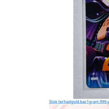
Stok terhad
gold.bar.1gram.999.