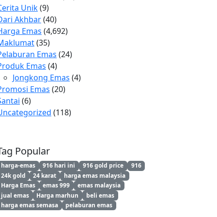
Cerita Unik
(9)
Dari Akhbar
(40)
Harga Emas
(4,692)
Maklumat
(35)
Pelaburan Emas
(24)
Produk Emas
(4)
Jongkong Emas
(4)
Promosi Emas
(20)
Santai
(6)
Uncategorized
(118)
Tag Popular
harga-emas
916 hari ini
916 gold price
916
24k gold
24 karat
harga emas malaysia
Harga Emas
emas 999
emas malaysia
jual emas
Harga marhun
beli emas
harga emas semasa
pelaburan emas