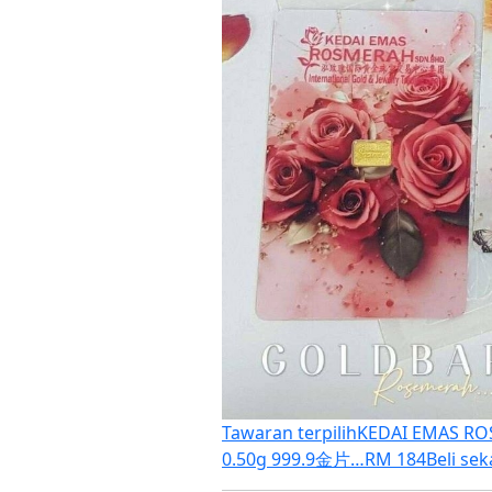
Tawaran terpilih
KEDAI EMAS ROS
0.50g 999.9金片…
RM 184
Beli se