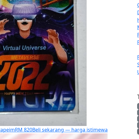
yapeim
RM 820
Beli sekarang — harga istimewa