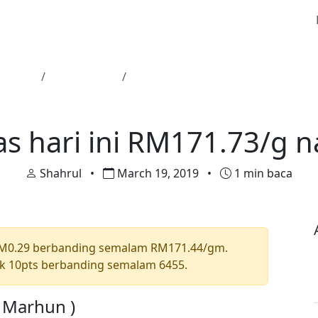
Utama
Harga Emas
Harga emas hari ini RM171.73/g n
Harga Emas
s hari ini RM171.73/g n
Shahrul
•
March 19, 2019
•
1 min baca
RM0.29 berbanding semalam RM171.44/gm.
k 10pts berbanding semalam 6455.
a Marhun )