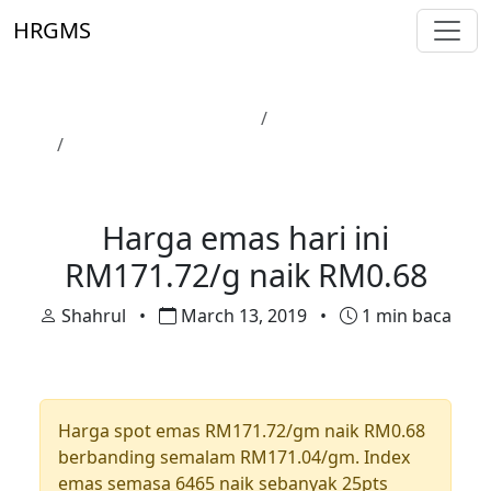
Skip to main content
HRGMS
Laman Utama
Harga Emas
Harga emas hari ini RM171.72/g naik RM0.68
Harga Emas
Harga emas hari ini
RM171.72/g naik RM0.68
Shahrul
•
March 13, 2019
•
1 min baca
Harga spot emas RM171.72/gm naik RM0.68
berbanding semalam RM171.04/gm. Index
emas semasa 6465 naik sebanyak 25pts