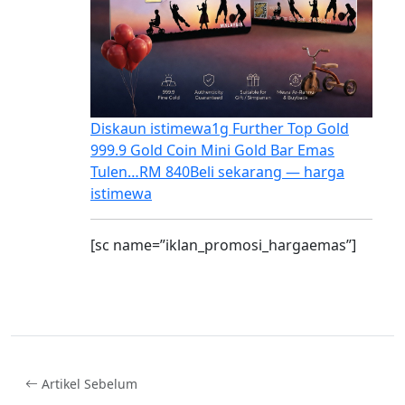
Diskaun istimewa
1g Further Top Gold
999.9 Gold Coin Mini Gold Bar Emas
Tulen…
RM 840
Beli sekarang — harga
istimewa
[sc name=”iklan_promosi_hargaemas”]
Artikel Sebelum