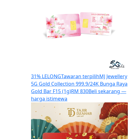
31% LELONG
Tawaran terpilih
MJ Jewellery
5G Gold Collection 999.9/24K Bunga Raya
Gold Bar F15 (1g)
RM 830
Beli sekarang —
harga istimewa