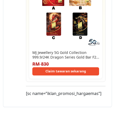
MJ Jewellery 5G Gold Collection
999.9/24K Dragon Series Gold Bar F27
(1g)
RM 830
Claim tawaran sekarang
[sc name=”iklan_promosi_hargaemas”]