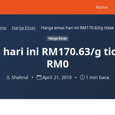
Home
ama
Harga Emas
Harga emas hari ini RM170.63/g tida
Harga Emas
hari ini RM170.63/g t
RM0
Shahrul
•
April 21, 2019
•
1 min baca