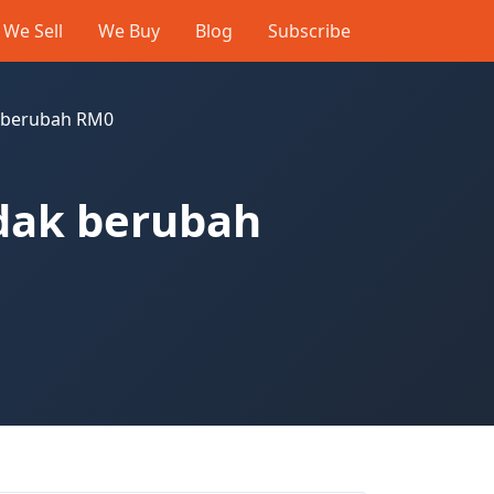
We Sell
We Buy
Blog
Subscribe
k berubah RM0
idak berubah