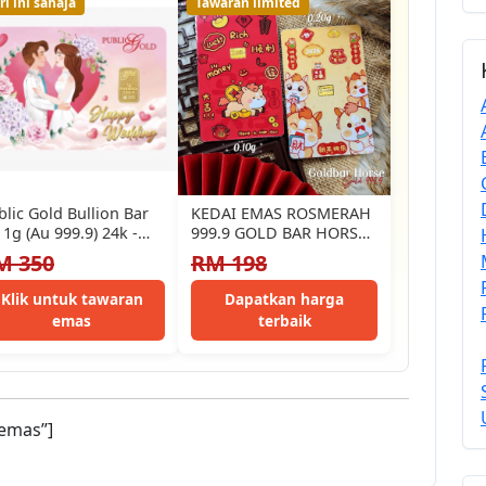
ri ini sahaja
Tawaran limited
blic Gold Bullion Bar
KEDAI EMAS ROSMERAH
 1g (Au 999.9) 24k -
999.9 GOLD BAR HORSE
ppy Wedding
马年金片 🐎
M 350
RM 198
Klik untuk tawaran
Dapatkan harga
emas
terbaik
emas”]