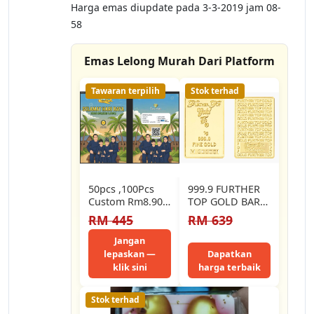
Harga emas diupdate pada 3-3-2019 jam 08-
58
Emas Lelong Murah Dari Platform
Tawaran terpilih
Stok terhad
50pcs ,100Pcs
999.9 FURTHER
Custom Rm8.90
TOP GOLD BAR
each Gold Bar
1/5GM
RM 445
RM 639
Design
0.001g/Emas 999
Jangan
lepaskan —
Dapatkan
klik sini
harga terbaik
Stok terhad