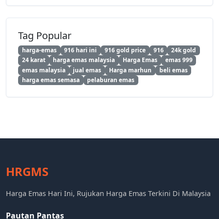
Tag Popular
harga-emas
916 hari ini
916 gold price
916
24k gold
24 karat
harga emas malaysia
Harga Emas
emas 999
emas malaysia
jual emas
Harga marhun
beli emas
harga emas semasa
pelaburan emas
HRGMS
Harga Emas Hari Ini, Rujukan Harga Emas Terkini Di Malaysia
Pautan Pantas