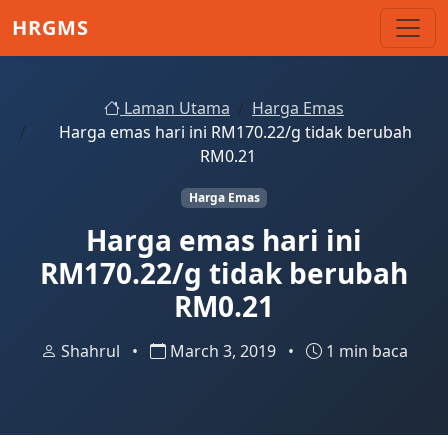
Skip to main content
HRGMS
Laman Utama
Harga Emas
Harga emas hari ini RM170.22/g tidak berubah
RM0.21
Harga Emas
Harga emas hari ini
RM170.22/g tidak berubah
RM0.21
Shahrul
•
March 3, 2019
•
1 min baca