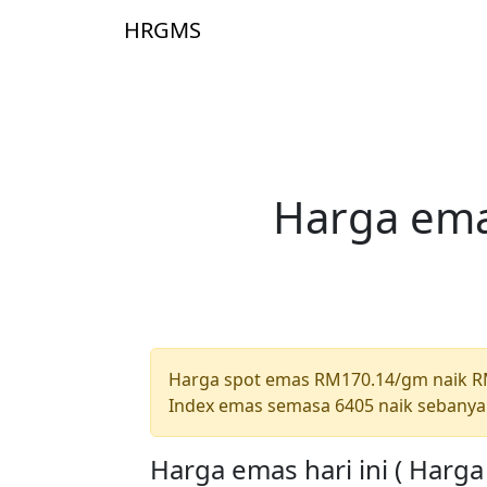
Skip to main content
HRGMS
Laman 
Harga ema
Harga spot emas RM170.14/gm naik 
Index emas semasa 6405 naik sebanya
Harga emas hari ini ( Harg