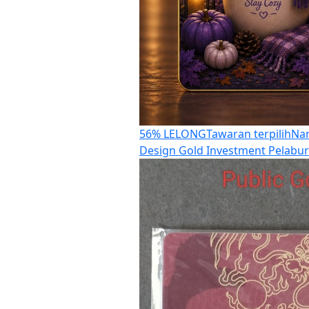
56% LELONG
Tawaran terpilih
Nar
Design Gold Investment Pelabu