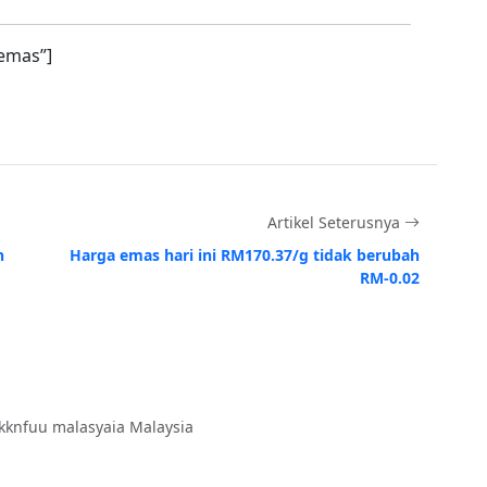
emas”]
Artikel Seterusnya
h
Harga emas hari ini RM170.37/g tidak berubah
RM-0.02
kknfuu malasyaia Malaysia