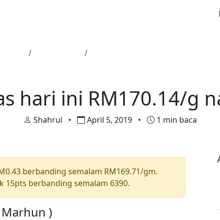
Utama
Harga Emas
Harga emas hari ini RM170.14/g n
Harga Emas
s hari ini RM170.14/g n
Shahrul
•
April 5, 2019
•
1 min baca
RM0.43 berbanding semalam RM169.71/gm.
k 15pts berbanding semalam 6390.
a Marhun )