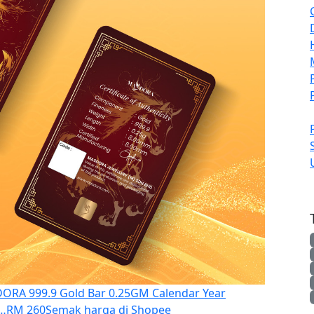
ORA 999.9 Gold Bar 0.25GM Calendar Year
r…
RM 260
Semak harga di Shopee