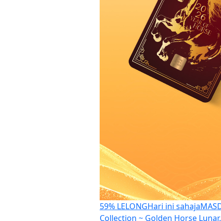
59% LELONG
Hari ini sahaja
MASD
Collection ~ Golden Horse Luna