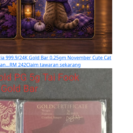
ia 999.9/24K Gold Bar 0.25gm November Cute Cat
ran…
RM 242
Claim tawaran sekarang