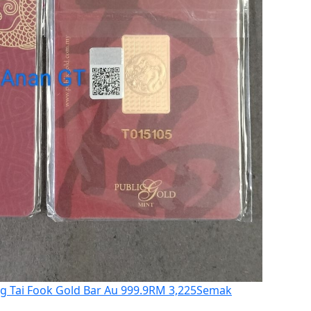
g Tai Fook Gold Bar Au 999.9
RM 3,225
Semak