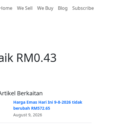
Home
We Sell
We Buy
Blog
Subscribe
aik RM0.43
aik RM0.43
Artikel Berkaitan
Harga Emas Hari Ini 9-8-2026 tidak
berubah RM572.65
August 9, 2026