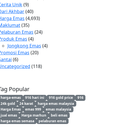
Cerita Unik
(9)
Dari Akhbar
(40)
Harga Emas
(4,693)
Maklumat
(35)
Pelaburan Emas
(24)
Produk Emas
(4)
Jongkong Emas
(4)
Promosi Emas
(20)
Santai
(6)
Uncategorized
(118)
Tag Popular
harga-emas
916 hari ini
916 gold price
916
24k gold
24 karat
harga emas malaysia
Harga Emas
emas 999
emas malaysia
jual emas
Harga marhun
beli emas
harga emas semasa
pelaburan emas