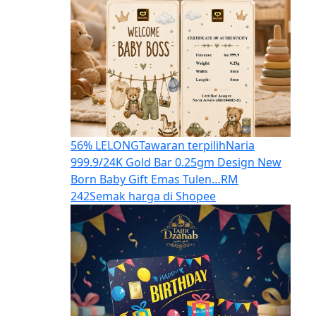
56% LELONG
Tawaran terpilih
Naria
999.9/24K Gold Bar 0.25gm Design New
Born Baby Gift Emas Tulen…
RM
242
Semak harga di Shopee