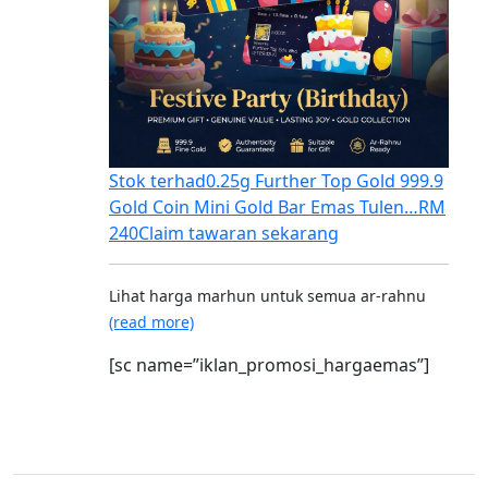
Stok terhad
0.25g Further Top Gold 999.9
Gold Coin Mini Gold Bar Emas Tulen…
RM
240
Claim tawaran sekarang
Lihat harga marhun untuk semua ar-rahnu
(read more)
[sc name=”iklan_promosi_hargaemas”]