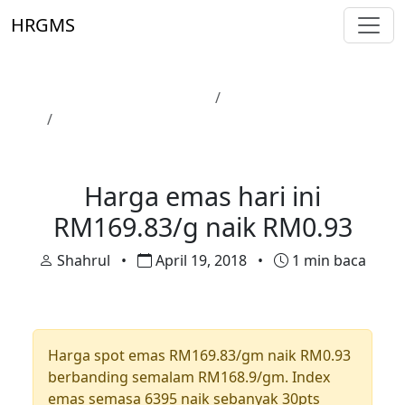
Skip to main content
HRGMS
Laman Utama
Harga Emas
Harga emas hari ini RM169.83/g naik RM0.93
Harga Emas
Harga emas hari ini
RM169.83/g naik RM0.93
Shahrul
•
April 19, 2018
•
1 min baca
Harga spot emas RM169.83/gm naik RM0.93
berbanding semalam RM168.9/gm. Index
emas semasa 6395 naik sebanyak 30pts