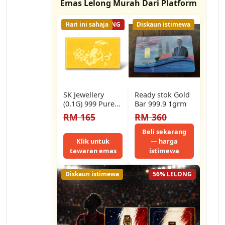
Emas Lelong Murah Dari Platform
Hari ini sahaja
43% LELONG
Diskaun istimewa
SK Jewellery
Ready stok Gold
(0.1G) 999 Pure
Bar 999.9 1grm
Gold Hornbill
RM 165
RM 360
Bunga Raya Gold
Bar
Beli sekarang
Klik untuk
— harga
tawaran emas
istimewa
Diskaun istimewa
56% LELONG