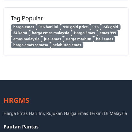
Tag Popular
harga-emas
916 hari ini
916 gold price
916
24k gold
24 karat
harga emas malaysia
Harga Emas
emas 999
emas malaysia
jual emas
Harga marhun
beli emas
harga emas semasa
pelaburan emas
HRGMS
Harga Emas Hari Ini, Rujukan Harga Emas Terkini Di Malaysia
Pautan Pantas