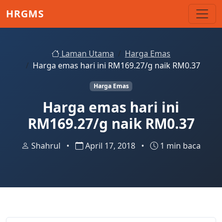
Skip to main content
HRGMS
Laman Utama
Harga Emas
Harga emas hari ini RM169.27/g naik RM0.37
Harga Emas
Harga emas hari ini
RM169.27/g naik RM0.37
Shahrul
•
April 17, 2018
•
1 min baca