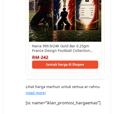
Naria 999.9/24K Gold Bar 0.25gm
France Design Football Collection
Pelaburan Emas Gold…
RM 242
Semak harga di Shopee
Lihat harga marhun untuk semua ar-rahnu
(read more)
[sc name=”iklan_promosi_hargaemas”]