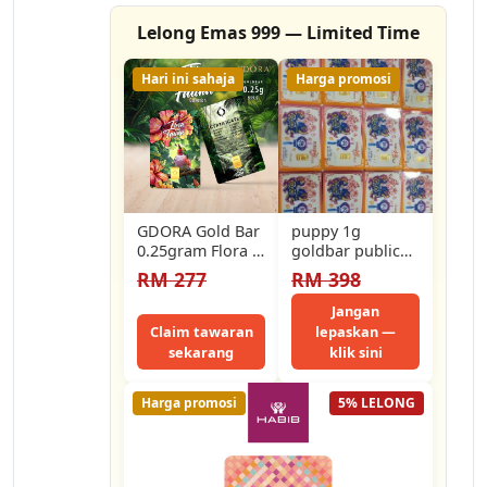
Lelong Emas 999 — Limited Time
Hari ini sahaja
Harga promosi
GDORA Gold Bar
puppy 1g
0.25gram Flora &
goldbar public
Fauna Bird 999.9
gold 999.9
RM 277
RM 398
Jangan
Claim tawaran
lepaskan —
sekarang
klik sini
Harga promosi
5% LELONG