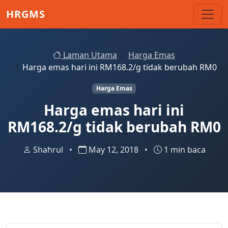
Skip to main content
HRGMS
Laman Utama
Harga Emas
Harga emas hari ini RM168.2/g tidak berubah RM0
Harga Emas
Harga emas hari ini
RM168.2/g tidak berubah RM0
Shahrul
•
May 12, 2018
•
1 min baca