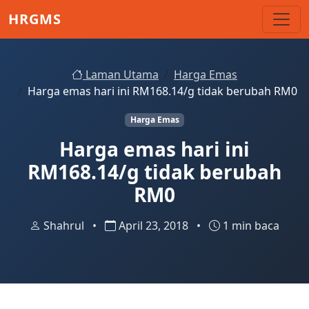
Skip to main content
HRGMS
Laman Utama
Harga Emas
Harga emas hari ini RM168.14/g tidak berubah RM0
Harga Emas
Harga emas hari ini
RM168.14/g tidak berubah
RM0
Shahrul
•
April 23, 2018
•
1 min baca