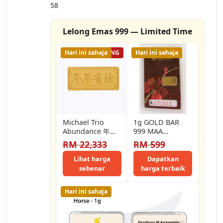
58
Lelong Emas 999 — Limited Time
Hari ini sahaja
15% LELONG
Hari ini sahaja
Michael Trio
1g GOLD BAR
Abundance 年年
999 MAA
有余 19g 999
AMETHYST
RM 22,333
RM 599
Pure Gold Bar
Goldbar Emas 1
Gram Coin
Lihat harga
Dapatkan
Wang…
sebenar
harga terbaik
Hari ini sahaja