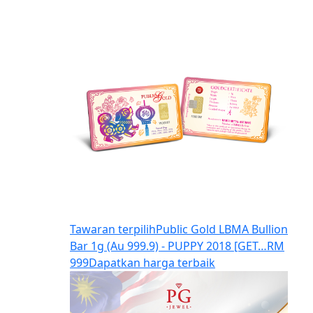
Tawaran terpilih
Public Gold LBMA Bullion
Bar 1g (Au 999.9) - PUPPY 2018 [GET…
RM
999
Dapatkan harga terbaik