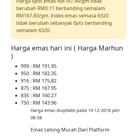
Harga spot emas RM167.94/gm tidak
berubah RM0.11 berbanding semalam
RM167.83/gm. Index emas semasa 6320
tidak berubah sebanyak 0pts berbanding
semalam 6320.
Harga emas hari ini ( Harga Marhun
)
999 : RM 191.95
950 : RM 182.35
916 : RM 175.82
875 : RM 167.95
835 : RM 160.27
750 : RM 143.96
Harga emas diupdate pada 10-12-2018 jam
08-58
Emas Lelong Murah Dari Platform