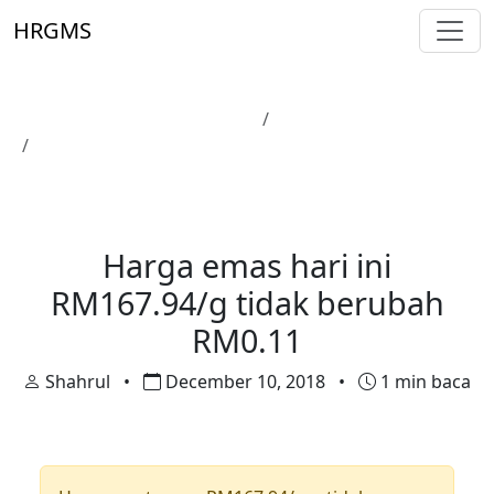
Skip to main content
HRGMS
Laman Utama
Harga Emas
Harga emas hari ini RM167.94/g tidak berubah
RM0.11
Harga Emas
Harga emas hari ini
RM167.94/g tidak berubah
RM0.11
Shahrul
•
December 10, 2018
•
1 min baca