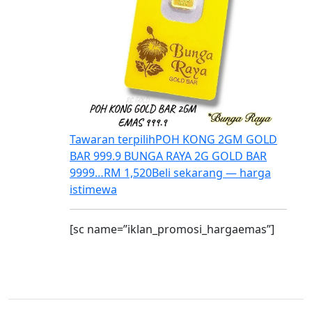
Tawaran terpilih
POH KONG 2GM GOLD
BAR 999.9 BUNGA RAYA 2G GOLD BAR
9999…
RM 1,520
Beli sekarang — harga
istimewa
[sc name=”iklan_promosi_hargaemas”]