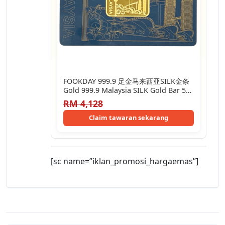
FOOKDAY 999.9 足金马来西亚SILK金条
Gold 999.9 Malaysia SILK Gold Bar 5g
/ 10g…
RM 4,128
Claim tawaran sekarang
[sc name=”iklan_promosi_hargaemas”]