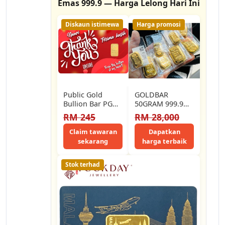
Emas 999.9 — Harga Lelong Hari Ini
Diskaun istimewa
Harga promosi
Public Gold
GOLDBAR
Bullion Bar PG
50GRAM 999.9
0.5g (Au 999.9)
PAMP SUISE
RM 245
RM 28,000
24K - Thank
you…
Claim tawaran
Dapatkan
sekarang
harga terbaik
Stok terhad